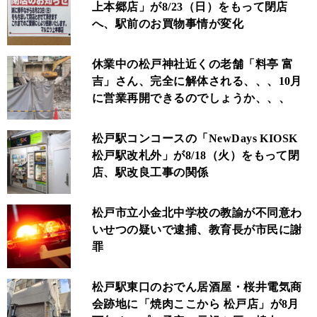
上本郷店」が8/23（日）をもって閉店
へ、駅前のお買物事情が変化
休業中の松戸神社近くの老舗「料亭 富
吉」さん、完全に解体される、、、10月
に営業再開できるのでしょうか、、、
松戸駅コンコースの「NewDays KIOSK
松戸駅改札外」が8/18（火）をもって閉
店、駅改良工事の関係
松戸市立小金北中学校の教諭が不同意わ
いせつの疑いで逮捕、教育長が市民に謝
罪
松戸駅東口のおでん居酒屋・桜井電気商
会跡地に「焼肉ここから 松戸店」が8月