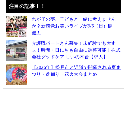
注目の記事！！
わが子の夢、子どもと一緒に考えません
か？新感覚お笑いライブが9/6（日）開
催！
介護職パートさん募集！未経験でも大丈
夫！時間・日にちも自由に調整可能！株式
会社グッドケア しいの木台【求人】
【2026年】松戸市と近隣で開催される夏ま
つり・盆踊り・花火大会まとめ