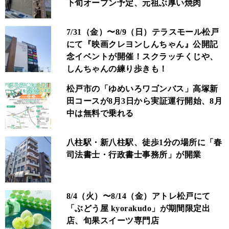
下旬オープン予定、元祖ぶ厚い焼肉
7/31（金）〜8/9（日）テラスモール松戸
にて『映画クレヨンしんちゃん』公開記
念イベントが開催！スクラッチくじや、
しんちゃんの練り歩きも！
松戸市の「ゆめいろワゴンバス」高塚新
田コースが8月3日から実証運行開始、8月
中は無料で乗れる
八柱駅・新八柱駅、徒歩1分の場所に「春
司法書士・行政書士事務所」が開業
8/4（火）〜8/14（金）アトレ松戸にて
「ぶどう屋 kyorakudo」が期間限定出
店、旬果スイーツ専門店