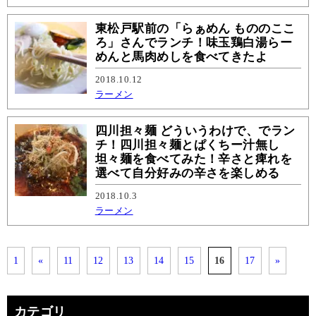
東松戸駅前の「らぁめん もののここ
ろ」さんでランチ！味玉鶏白湯らー
めんと馬肉めしを食べてきたよ
2018.10.12
ラーメン
四川担々麺 どういうわけで、でラン
チ！四川担々麺とぱくちー汁無し
坦々麺を食べてみた！辛さと痺れを
選べて自分好みの辛さを楽しめる
2018.10.3
ラーメン
1
«
11
12
13
14
15
16
17
»
カテゴリ