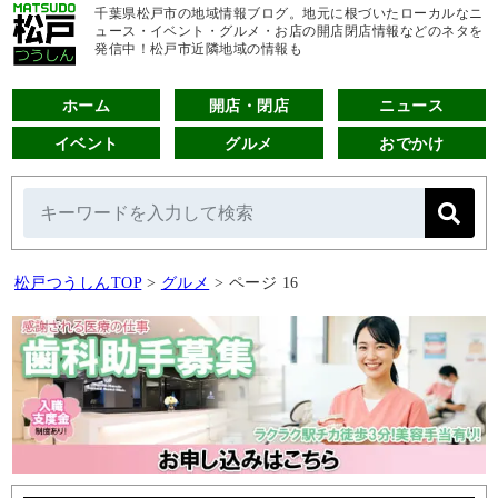
千葉県松戸市の地域情報ブログ。地元に根づいたローカルなニ
ュース・イベント・グルメ・お店の開店閉店情報などのネタを
発信中！松戸市近隣地域の情報も
ホーム
開店・閉店
ニュース
イベント
グルメ
おでかけ
松戸つうしんTOP
>
グルメ
>
ページ 16