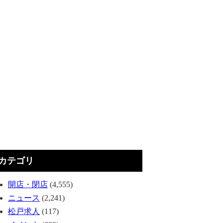
カテゴリ
開店・閉店
(4,555)
ニュース
(2,241)
松戸求人
(117)