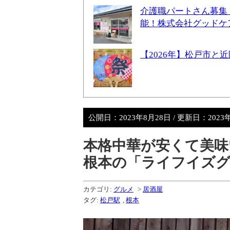
介護職パートさん募集
能！株式会社グッドケ
【2026年】松戸市
公開日：
2023年8月28日
/ 更新日：
2023
本格中華が安くて美味
根本の「ライフイズ
カテゴリ:
グルメ
>
居酒屋
タグ:
松戸駅
,
根本