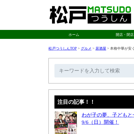
ホーム
開店・閉店
松戸つうしんTOP
>
グルメ
>
居酒屋
>
本格中華が安
注目の記事！！
わが子の夢、子どもと
9/6（日）開催！