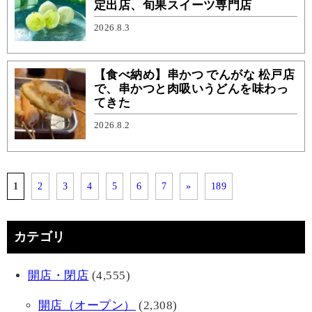
定出店、旬果スイーツ専門店
2026.8.3
【食べ納め】串かつ でんがな 松戸店
で、串かつと肉吸いうどんを味わっ
てきた
2026.8.2
1
2
3
4
5
6
7
»
189
カテゴリ
開店・閉店
(4,555)
開店（オープン）
(2,308)