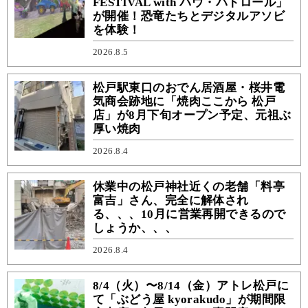
FESTIVAL with パウ・パトロール」
が開催！恐竜たちとデジタルアソビ
を体験！
2026.8.5
松戸駅東口のおでん居酒屋・桜井電
気商会跡地に「焼肉ここから 松戸
店」が8月下旬オープン予定、元祖ぶ
厚い焼肉
2026.8.4
休業中の松戸神社近くの老舗「料亭
富吉」さん、完全に解体され
る、、、10月に営業再開できるので
しょうか、、、
2026.8.4
8/4（火）〜8/14（金）アトレ松戸に
て「ぶどう屋 kyorakudo」が期間限