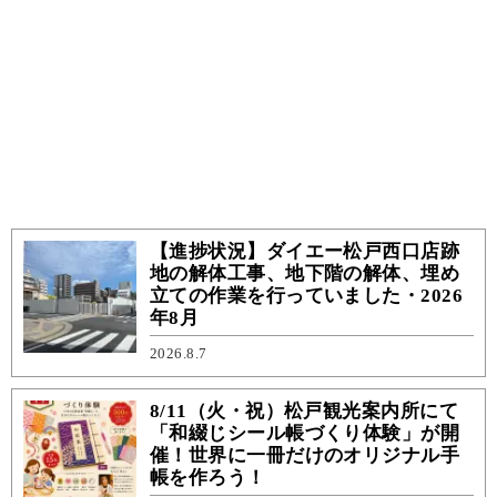
【進捗状況】ダイエー松戸西口店跡
地の解体工事、地下階の解体、埋め
立ての作業を行っていました・2026
年8月
2026.8.7
8/11（火・祝）松戸観光案内所にて
「和綴じシール帳づくり体験」が開
催！世界に一冊だけのオリジナル手
帳を作ろう！