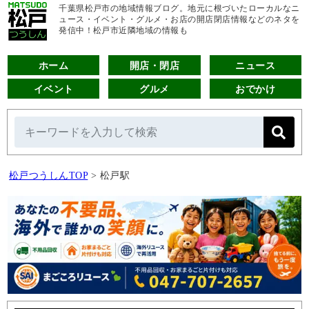
千葉県松戸市の地域情報ブログ。地元に根づいたローカルなニ
ュース・イベント・グルメ・お店の開店閉店情報などのネタを
発信中！松戸市近隣地域の情報も
ホーム
開店・閉店
ニュース
イベント
グルメ
おでかけ
松戸つうしんTOP
>
松戸駅