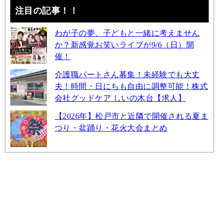
注目の記事！！
わが子の夢、子どもと一緒に考えません
か？新感覚お笑いライブが9/6（日）開
催！
介護職パートさん募集！未経験でも大丈
夫！時間・日にちも自由に調整可能！株式
会社グッドケア しいの木台【求人】
【2026年】松戸市と近隣で開催される夏ま
つり・盆踊り・花火大会まとめ