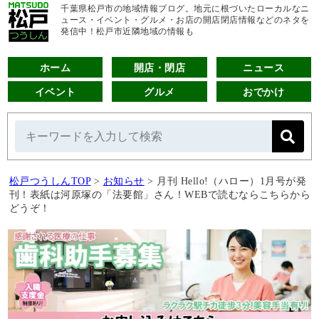
千葉県松戸市の地域情報ブログ。地元に根づいたローカルなニ
ュース・イベント・グルメ・お店の開店閉店情報などのネタを
発信中！松戸市近隣地域の情報も
ホーム
開店・閉店
ニュース
イベント
グルメ
おでかけ
松戸つうしんTOP
>
お知らせ
>
月刊 Hello!（ハロー）1月号が発
刊！表紙は河原塚の「法要館」さん！WEBで読むならこちらから
どうぞ！