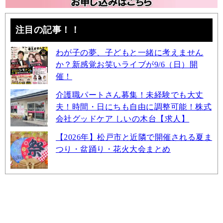
注目の記事！！
わが子の夢、子どもと一緒に考えません
か？新感覚お笑いライブが9/6（日）開
催！
介護職パートさん募集！未経験でも大丈
夫！時間・日にちも自由に調整可能！株式
会社グッドケア しいの木台【求人】
【2026年】松戸市と近隣で開催される夏ま
つり・盆踊り・花火大会まとめ