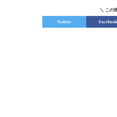
＼ この
Twitter
Faceboo