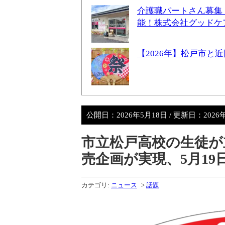
介護職パートさん募集
能！株式会社グッドケ
【2026年】松戸市
公開日：
2026年5月18日
/ 更新日：
2026
市立松戸高校の生徒が
売企画が実現、5月19
カテゴリ:
ニュース
>
話題