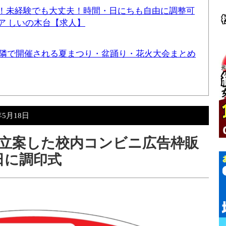
！未経験でも大丈夫！時間・日にちも自由に調整可
ア しいの木台【求人】
と近隣で開催される夏まつり・盆踊り・花火大会まとめ
年5月18日
立案した校内コンビニ広告枠販
日に調印式