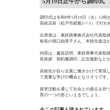
5月19日正午から調印式
調印式は令和8年5月19日（火）1
高校店前（松戸市紙敷2-7-5）で行
出席者は、東鉄商事株式会社代表取
校長の堀口由美子さん、本校生徒ほ
内容は、趣旨説明、東鉄商事代表取
長挨拶、契約書調印、記念撮影など
高校生が自ら企業に働きかけて実現
て貴重な学びの機会となりそうです
探求活動を通じて社会との接点を持
育の一つの形といえるでしょう。
今この記事も読まれています