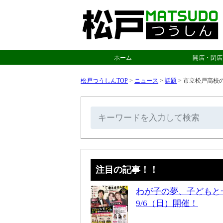
ホーム
開店・閉店
松戸つうしんTOP
>
ニュース
>
話題
>
市立松戸高校の
注目の記事！！
わが子の夢、子どもと
9/6（日）開催！