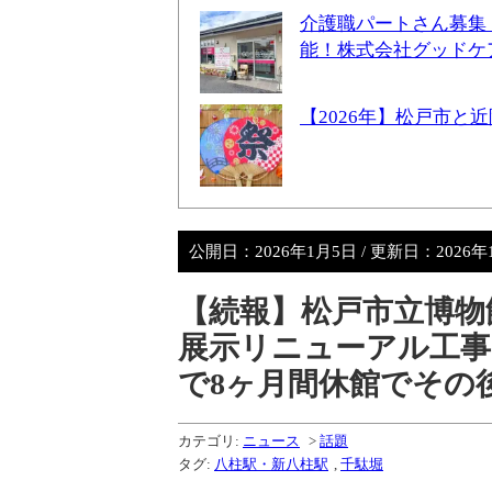
介護職パートさん募集
能！株式会社グッドケ
【2026年】松戸市
公開日：
2026年1月5日
/ 更新日：
2026
【続報】松戸市立博
展示リニューアル工事
で8ヶ月間休館でその
カテゴリ:
ニュース
>
話題
タグ:
八柱駅・新八柱駅
,
千駄堀