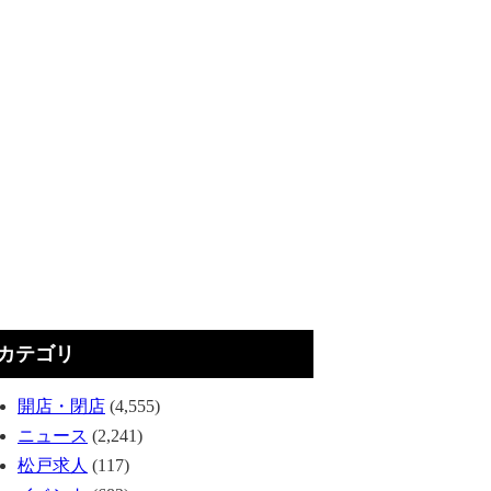
カテゴリ
開店・閉店
(4,555)
ニュース
(2,241)
松戸求人
(117)