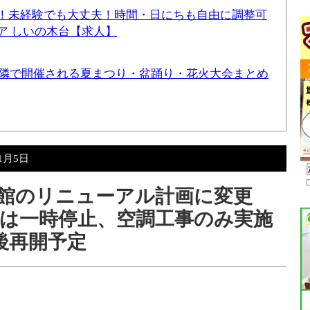
！未経験でも大丈夫！時間・日にちも自由に調整可
ア しいの木台【求人】
と近隣で開催される夏まつり・盆踊り・花火大会まとめ
年1月5日
物館のリニューアル計画に変更
は一時停止、空調工事のみ実施
後再開予定