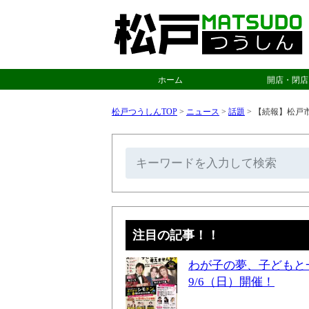
ホーム
開店・閉店
松戸つうしんTOP
>
ニュース
>
話題
>
【続報】松戸
注目の記事！！
わが子の夢、子どもと
9/6（日）開催！