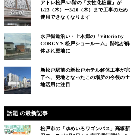
アトレ松戸5.5階の「女性化粧室」が
1/23（木）〜3/20（木）まで工事のため
使用できなくなります
水戸街道沿い・上本郷の「Vittorio by
CORGY’S 松戸ショールーム」跡地が解
体され更地に
新松戸駅前の新松戸ホテル解体工事が完
了へ、更地となったこの場所の今後の土
地活用に注目
話題 の最新記事
松戸市の「ゆめいろワゴンバス」高塚新