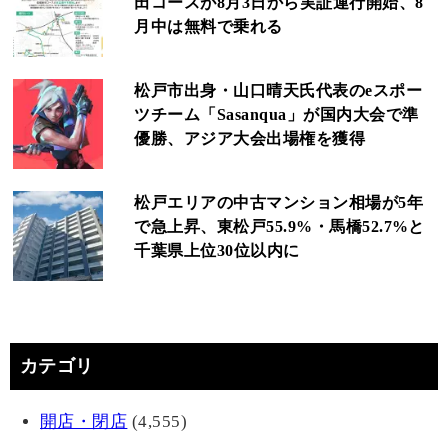
田コースが8月3日から実証運行開始、8
月中は無料で乗れる
松戸市出身・山口晴天氏代表のeスポー
ツチーム「Sasanqua」が国内大会で準
優勝、アジア大会出場権を獲得
松戸エリアの中古マンション相場が5年
で急上昇、東松戸55.9%・馬橋52.7%と
千葉県上位30位以内に
カテゴリ
開店・閉店
(4,555)