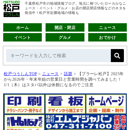
千葉県松戸市の地域情報ブログ。地元に根づいたローカルなニ
ュース・イベント・グルメ・お店の開店閉店情報などのネタを
発信中！松戸市近隣地域の情報も
ホーム
開店・閉店
ニュース
イベント
グルメ
おでかけ
松戸つうしんTOP
>
ニュース
>
話題
>
【プラーレ松戸】2025年
から2026年・年末年始の営業日と営業時間を調べてみました！
1/1（木）はスタバ以外は休館になるのでご注意