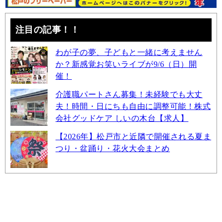
注目の記事！！
わが子の夢、子どもと一緒に考えません
か？新感覚お笑いライブが9/6（日）開
催！
介護職パートさん募集！未経験でも大丈
夫！時間・日にちも自由に調整可能！株式
会社グッドケア しいの木台【求人】
【2026年】松戸市と近隣で開催される夏ま
つり・盆踊り・花火大会まとめ