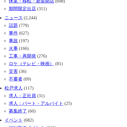
休業・移転・新装開店
(698)
期間限定出店
(311)
ニュース
(2,244)
話題
(779)
事件
(627)
事故
(197)
火事
(166)
工事・再開発
(276)
ロケ（テレビ・映画）
(81)
災害
(36)
不審者
(69)
松戸求人
(117)
求人：正社員
(31)
求人：パート・アルバイト
(25)
募集終了
(60)
イベント
(682)