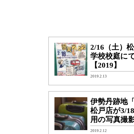
2/16（土
学校校庭に
【2019】
2019.2.13
伊勢丹跡地
松戸店が3/
用の写真撮
2019.2.12