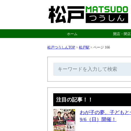
ホーム
開店・閉店
松戸つうしんTOP
>
松戸駅
>
ページ 166
注目の記事！！
わが子の夢、子どもと
9/6（日）開催！