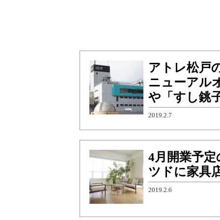
アトレ松戸の
ニューアルオープ
や「すし銚子
2019.2.7
4月開業予
ツドに家具
2019.2.6