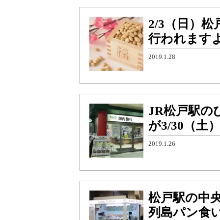
2/3（日）
行われますよ
2019.1.28
JR松戸駅
が3/30（
2019.1.26
松戸駅の中
列島パン食い