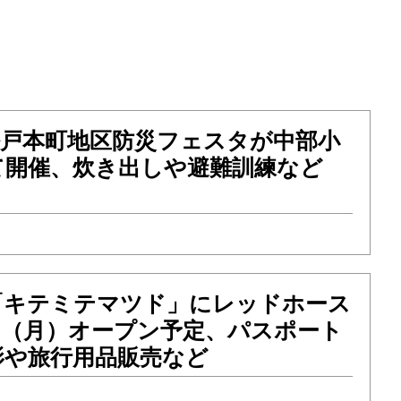
）松戸本町地区防災フェスタが中部小
て開催、炊き出しや避難訓練など
「キテミテマツド」にレッドホース
18（月）オープン予定、パスポート
影や旅行用品販売など