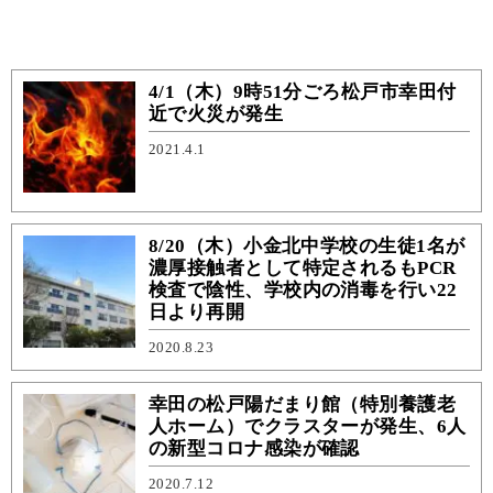
4/1（木）9時51分ごろ松戸市幸田付
近で火災が発生
2021.4.1
8/20（木）小金北中学校の生徒1名が
濃厚接触者として特定されるもPCR
検査で陰性、学校内の消毒を行い22
日より再開
2020.8.23
幸田の松戸陽だまり館（特別養護老
人ホーム）でクラスターが発生、6人
の新型コロナ感染が確認
2020.7.12