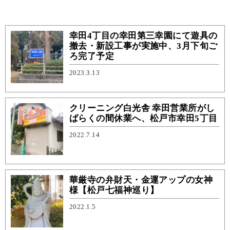
幸田4丁目の幸田第三幸園にて遊具の
撤去・新設工事が実施中、3月下旬ご
ろ完了予定
2023.3.13
クリーニング白光舎 幸田営業所がし
ばらくの間休業へ、松戸市幸田5丁目
2022.7.14
華厳寺の弁財天・金運アップの女神
様【松戸七福神巡り】
2022.1.5