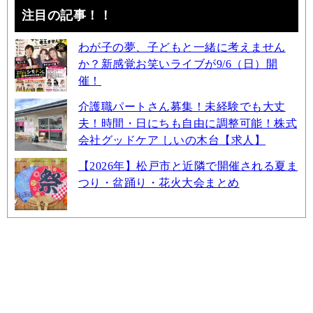
注目の記事！！
わが子の夢、子どもと一緒に考えません
か？新感覚お笑いライブが9/6（日）開
催！
介護職パートさん募集！未経験でも大丈
夫！時間・日にちも自由に調整可能！株式
会社グッドケア しいの木台【求人】
【2026年】松戸市と近隣で開催される夏ま
つり・盆踊り・花火大会まとめ