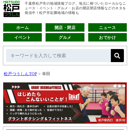
千葉県松戸市の地域情報ブログ。地元に根づいたローカルなニ
ュース・イベント・グルメ・お店の開店閉店情報などのネタを
発信中！松戸市近隣地域の情報も
ホーム
開店・閉店
ニュース
イベント
グルメ
おでかけ
松戸つうしんTOP
>
幸田