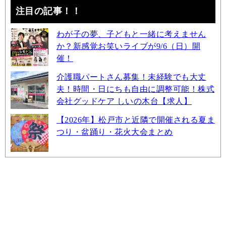
注目の記事！！
わが子の夢、子どもと一緒に考えません
か？新感覚お笑いライブが9/6（日）開
催！
介護職パートさん募集！未経験でも大丈
夫！時間・日にちも自由に調整可能！株式
会社グッドケア しいの木台【求人】
【2026年】松戸市と近隣で開催される夏ま
つり・盆踊り・花火大会まとめ