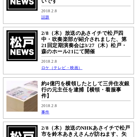
いです
2018.2.8
話題
2/8（木）放送のあさイチで松戸四
中・吹奏楽部が紹介されました、第
21回定期演奏会は3/27（木）松戸・
森のホール21にて開催
2018.2.8
ロケ（テレビ・映画）
約4億円を横領したとして三井住友銀
行の元主任を逮捕【横領・着服事
件】
2018.2.8
事件
2/8（木）放送のNHKあさイチで松戸
市を鈴木あきえさんが訪ねます、矢