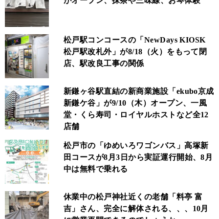
がオープン、抹茶や三味線、お琴体験
松戸駅コンコースの「NewDays KIOSK
松戸駅改札外」が8/18（火）をもって閉
店、駅改良工事の関係
新鎌ヶ谷駅直結の新商業施設「ekubo京成
新鎌ケ谷」が9/10（木）オープン、一風
堂・くら寿司・ロイヤルホストなど全12
店舗
松戸市の「ゆめいろワゴンバス」高塚新
田コースが8月3日から実証運行開始、8月
中は無料で乗れる
休業中の松戸神社近くの老舗「料亭 富
吉」さん、完全に解体される、、、10月