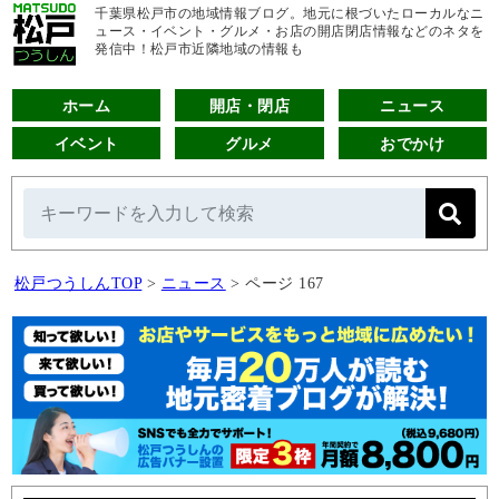
千葉県松戸市の地域情報ブログ。地元に根づいたローカルなニ
ュース・イベント・グルメ・お店の開店閉店情報などのネタを
発信中！松戸市近隣地域の情報も
ホーム
開店・閉店
ニュース
イベント
グルメ
おでかけ
松戸つうしんTOP
>
ニュース
>
ページ 167