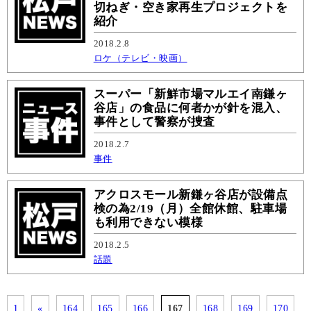
切ねぎ・空き家再生プロジェクトを
紹介
2018.2.8
ロケ（テレビ・映画）
スーパー「新鮮市場マルエイ南鎌ヶ
谷店」の食品に何者かが針を混入、
事件として警察が捜査
2018.2.7
事件
アクロスモール新鎌ヶ谷店が設備点
検の為2/19（月）全館休館、駐車場
も利用できない模様
2018.2.5
話題
1
«
164
165
166
167
168
169
170