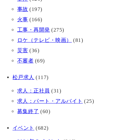
事故
(197)
火事
(166)
工事・再開発
(275)
ロケ（テレビ・映画）
(81)
災害
(36)
不審者
(69)
松戸求人
(117)
求人：正社員
(31)
求人：パート・アルバイト
(25)
募集終了
(60)
イベント
(682)