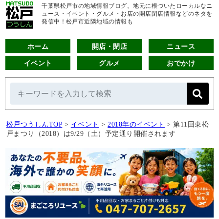
千葉県松戸市の地域情報ブログ。地元に根づいたローカルなニ
ュース・イベント・グルメ・お店の開店閉店情報などのネタを
発信中！松戸市近隣地域の情報も
ホーム
開店・閉店
ニュース
イベント
グルメ
おでかけ
松戸つうしんTOP
>
イベント
>
2018年のイベント
>
第11回東松
戸まつり（2018）は9/29（土）予定通り開催されます