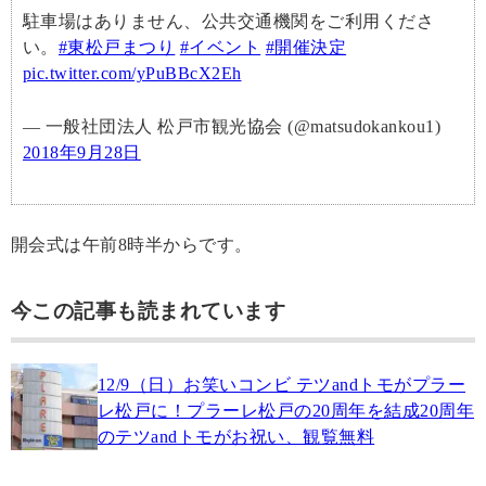
駐車場はありません、公共交通機関をご利用くださ
い。
#東松戸まつり
#イベント
#開催決定
pic.twitter.com/yPuBBcX2Eh
— 一般社団法人 松戸市観光協会 (@matsudokankou1)
2018年9月28日
開会式は午前8時半からです。
今この記事も読まれています
12/9（日）お笑いコンビ テツandトモがプラー
レ松戸に！プラーレ松戸の20周年を結成20周年
のテツandトモがお祝い、観覧無料