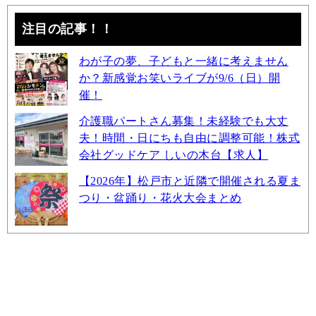
注目の記事！！
わが子の夢、子どもと一緒に考えません
か？新感覚お笑いライブが9/6（日）開
催！
介護職パートさん募集！未経験でも大丈
夫！時間・日にちも自由に調整可能！株式
会社グッドケア しいの木台【求人】
【2026年】松戸市と近隣で開催される夏ま
つり・盆踊り・花火大会まとめ