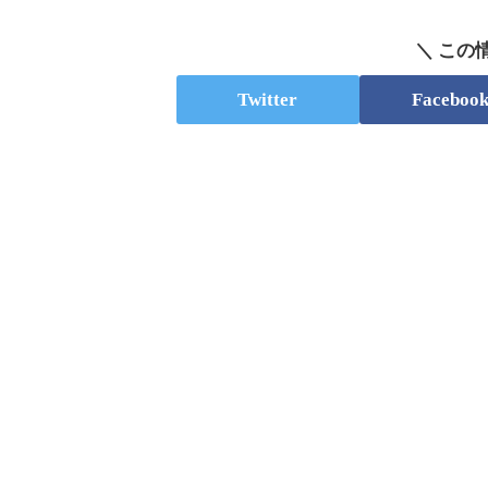
＼ この
Twitter
Faceboo