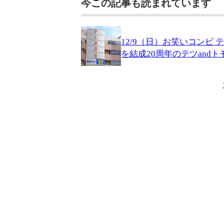
今この記事も読まれています
12/9（日）お笑いコンビ
を結成20周年のテツand