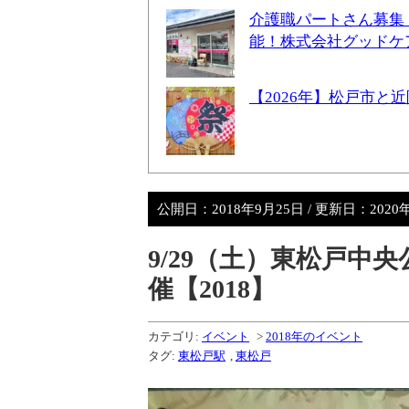
介護職パートさん募集
能！株式会社グッドケ
【2026年】松戸市
公開日：
2018年9月25日
/ 更新日：
2020
9/29（土）東松戸中
催【2018】
カテゴリ:
イベント
>
2018年のイベント
タグ:
東松戸駅
,
東松戸