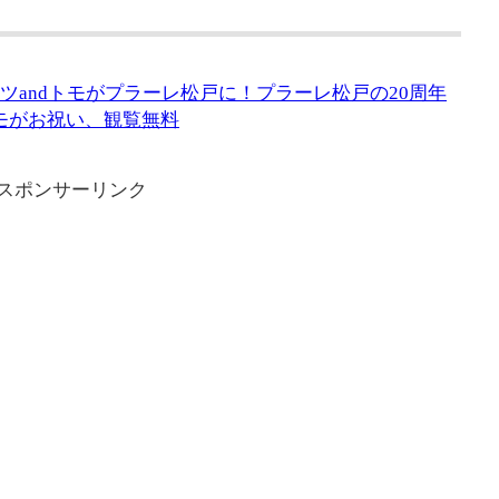
 テツandトモがプラーレ松戸に！プラーレ松戸の20周年
トモがお祝い、観覧無料
スポンサーリンク