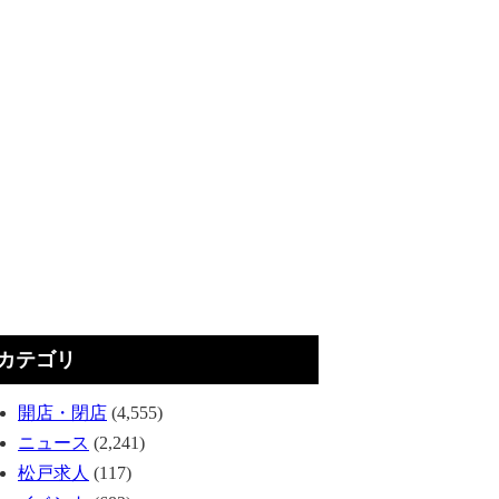
カテゴリ
開店・閉店
(4,555)
ニュース
(2,241)
松戸求人
(117)