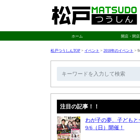
ホーム
開店・閉店
松戸つうしんTOP
>
イベント
>
2018年のイベント
>
9
注目の記事！！
わが子の夢、子どもと
9/6（日）開催！