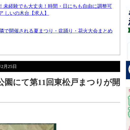
！未経験でも大丈夫！時間・日にちも自由に調整可
ア しいの木台【求人】
と近隣で開催される夏まつり・盆踊り・花火大会まとめ
年2月25日
央公園にて第11回東松戸まつりが開