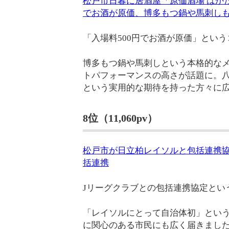
松戸市日暮に居酒屋「原価酒場 はかた
でお酒が原価、博多もつ鍋や馬刺し
「入場料500円でお酒が原価」とい
博多もつ鍋や馬刺しという本格的な
トパフォーマンスの高さが話題に。
という実用的な期待を持った方々に
8位（11,060pv）
松戸市が日立柏レイソルと包括連携協
括連携
Jリーグクラブとの包括連携協定とい
「レイソルにとって自治体初」とい
に関心のある市民にも広く届きまし