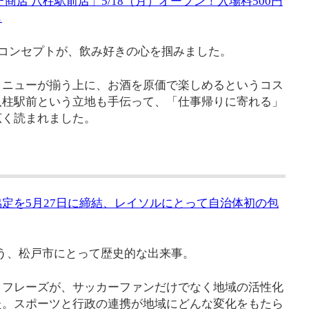
商店 八柱駅前店」5/18（月）オープン！入場料500円
も
うコンセプトが、飲み好きの心を掴みました。
メニューが揃う上に、お酒を原価で楽しめるというコス
八柱駅前という立地も手伝って、「仕事帰りに寄れる」
広く読まれました。
定を5月27日に締結、レイソルにとって自治体初の包
う、松戸市にとって歴史的な出来事。
うフレーズが、サッカーファンだけでなく地域の活性化
た。スポーツと行政の連携が地域にどんな変化をもたら