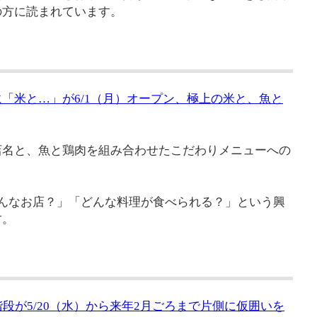
の方に読まれています。
「米と…」が6/1（月）オープン、極上の米と、魚と
店名と、魚と鶏肉を組み合わせたこだわりメニューへの
んなお店？」「どんな料理が食べられる？」という興
す。
段が5/20（水）から来年2月ごろまで片側に仮囲いを