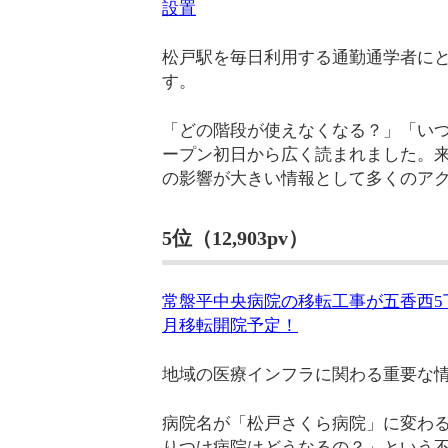
設置
松戸駅を毎日利用する通勤通学者に
す。
「どの階段が使えなくなる？」「い
ープン初日から広く読まれました。来
の影響が大きい情報として多くのア
5位（12,903pv）
常盤平中央病院の移転工事が五香西5丁
月移転開院予定！
地域の医療インフラに関わる重要な
病院名が「松戸さくら病院」に変わる
りつけ病院はどうなるの？」という