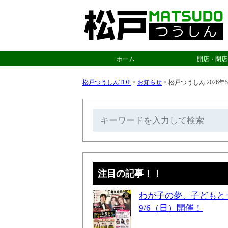
ホーム
開店・閉店
松戸つうしんTOP
>
お知らせ
>
松戸つうしん 202
注目の記事！！
わが子の夢、子どもと
9/6（日）開催！