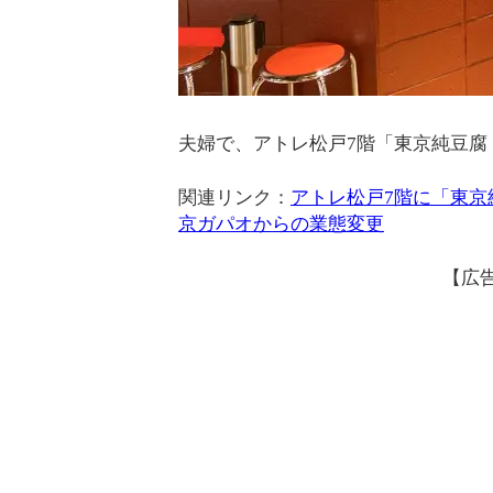
夫婦で、アトレ松戸7階「東京純豆腐
関連リンク：
アトレ松戸7階に「東京
京ガパオからの業態変更
【広