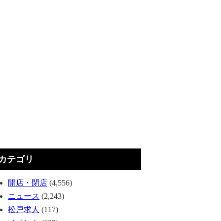
カテゴリ
開店・閉店
(4,556)
ニュース
(2,243)
松戸求人
(117)