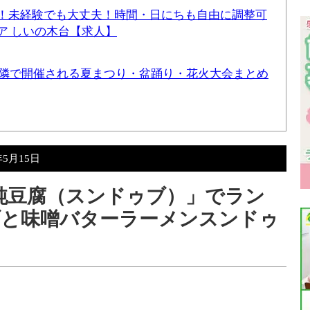
！未経験でも大丈夫！時間・日にちも自由に調整可
ア しいの木台【求人】
と近隣で開催される夏まつり・盆踊り・花火大会まとめ
年5月15日
純豆腐（スンドゥブ）」でラン
ブと味噌バターラーメンスンドゥ
よ