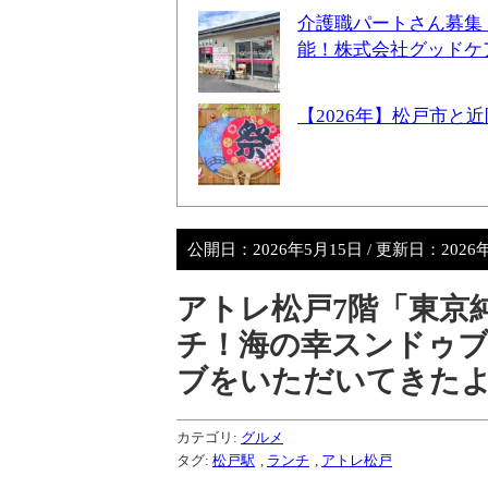
介護職パートさん募集
能！株式会社グッドケ
【2026年】松戸市
公開日：
2026年5月15日
/ 更新日：
2026
アトレ松戸7階「東京
チ！海の幸スンドゥ
ブをいただいてきた
カテゴリ:
グルメ
タグ:
松戸駅
,
ランチ
,
アトレ松戸