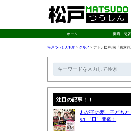
ホーム
開店・閉店
松戸つうしんTOP
>
グルメ
>
アトレ松戸7階「東京純
注目の記事！！
わが子の夢、子どもと
9/6（日）開催！