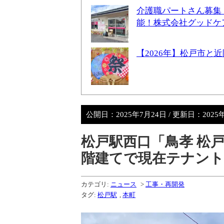
介護職パートさん募集
能！株式会社グッドケ
【2026年】松戸市
公開日：
2025年7月24日
/ 更新日：
2025
松戸駅西口「鳥孝 松
階建てで現在テナント
カテゴリ:
ニュース
>
工事・再開発
タグ:
松戸駅
,
本町