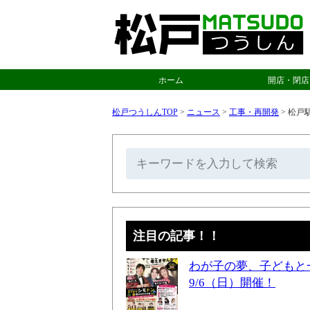
ホーム
開店・閉店
松戸つうしんTOP
>
ニュース
>
工事・再開発
>
松戸
注目の記事！！
わが子の夢、子どもと
9/6（日）開催！