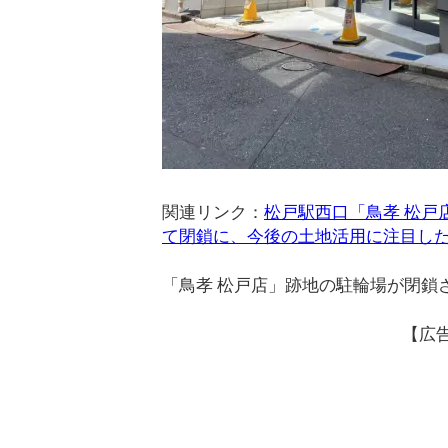
関連リンク：
松戸駅西口「鳥孝 松戸
て閉鎖に、今後の土地活用に注目し
「鳥孝 松戸店」跡地の駐輪場が閉鎖
【広