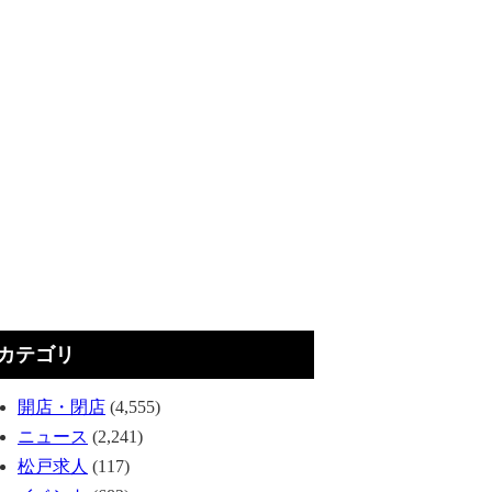
カテゴリ
開店・閉店
(4,555)
ニュース
(2,241)
松戸求人
(117)