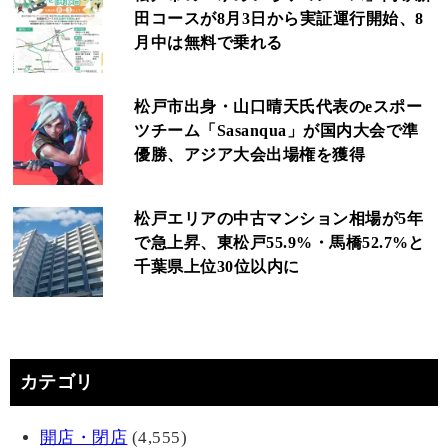
田コースが8月3日から実証運行開始、8
月中は無料で乗れる
松戸市出身・山口晴天氏代表のeスポー
ツチーム「Sasanqua」が国内大会で準
優勝、アジア大会出場権を獲得
松戸エリアの中古マンション相場が5年
で急上昇、東松戸55.9%・馬橋52.7%と
千葉県上位30位以内に
カテゴリ
開店・閉店
(4,555)