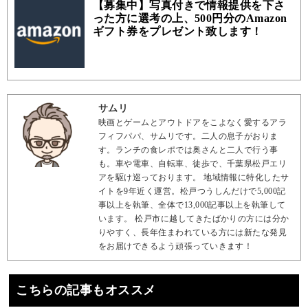
【募集中】写真付きで情報提供を下さ
った方に選考の上、500円分のAmazon
ギフト券をプレゼント致します！
サムリ
映画とゲームとアウトドアをこよなく愛するアラ
フィフパパ、サムリです。二人の息子がおりま
す。ランチの食レポでは奥さんと二人で行う事
も。車や電車、自転車、徒歩で、千葉県松戸エリ
アを駆け巡っております。 地域情報に特化したサ
イトを9年近く運営。松戸つうしんだけで5,000記
事以上を執筆、全体で13,000記事以上を執筆して
います。 松戸市に越してきたばかりの方には分か
りやすく、長年住まわれている方には新たな発見
をお届けできるよう頑張っていきます！
こちらの記事もオススメ