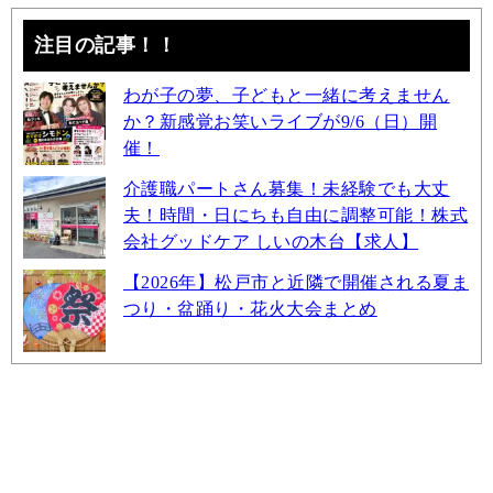
注目の記事！！
わが子の夢、子どもと一緒に考えません
か？新感覚お笑いライブが9/6（日）開
催！
介護職パートさん募集！未経験でも大丈
夫！時間・日にちも自由に調整可能！株式
会社グッドケア しいの木台【求人】
【2026年】松戸市と近隣で開催される夏ま
つり・盆踊り・花火大会まとめ