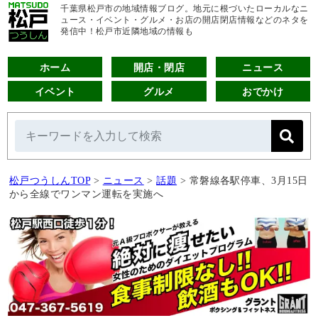
千葉県松戸市の地域情報ブログ。地元に根づいたローカルなニ
ュース・イベント・グルメ・お店の開店閉店情報などのネタを
発信中！松戸市近隣地域の情報も
ホーム
開店・閉店
ニュース
イベント
グルメ
おでかけ
松戸つうしんTOP
>
ニュース
>
話題
>
常磐線各駅停車、3月15日
から全線でワンマン運転を実施へ