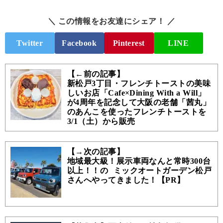
＼ この情報をお友達にシェア！ ／
Twitter
Facebook
Pinterest
LINE
【←前の記事】
新松戸3丁目・フレンチトーストの美味
しいお店「Cafe×Dining With a Will」
が4周年を記念して大阪の老舗「茜丸」
のあんこを使ったフレンチトーストを
3/1（土）から販売
【→次の記事】
地域最大級！展示車両なんと常時300台
以上！！の ミックオートガーデン松戸
さんへやってきました！【PR】