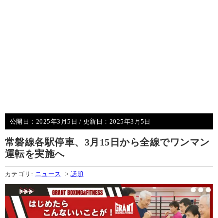
公開日：
2025年3月5日
/ 更新日：
2025年3月5日
常磐線各駅停車、3月15日から全線でワンマン
運転を実施へ
カテゴリ:
ニュース
>
話題