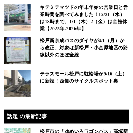
キテミテマツドの年末年始の営業日と営
業時間を調べてみました！12/31（水）
は18時まで、1/1（木）2（金）は全館休
業【2025年-2026年】
松戸新京成バスのダイヤが4/1（月）か
ら改正、対象は新松戸・小金原地区の路
線以外のほぼ全線
テラスモール松戸に駐輪場が9/16（土）
に新設！西側のサイクルスポット奥
話題 の最新記事
松戸市の「ゆめいろワゴンバス」高塚新