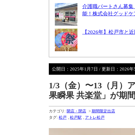
介護職パートさん募集
能！株式会社グッドケ
【2026年】松戸市
公開日：
2025年1月7日
/ 更新日：
2026年
1/3（金）〜13（月
果瞬果 共楽堂」が期間
カテゴリ:
開店・閉店
>
期間限定出店
タグ:
松戸
,
松戸駅
,
アトレ松戸