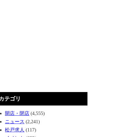
カテゴリ
開店・閉店
(4,555)
ニュース
(2,241)
松戸求人
(117)