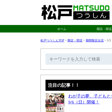
ホーム
開店・閉店
松戸つうしんTOP
>
開店・閉店
>
期間限定出店
>
1/
注目の記事！！
わが子の夢、子どもと
9/6（日）開催！