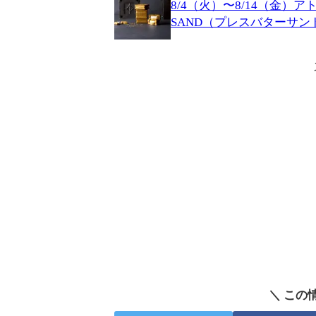
8/4（火）〜8/14（金）ア
SAND（プレスバターサ
＼ この