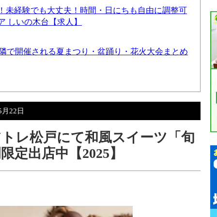
！未経験でも大丈夫！時間・日にちも自由に調整可
ア しいの木台【求人】
と近隣で開催される夏まつり・盆踊り・花火大会まとめ
5月22日
）アトレ松戸にて和風スイーツ「旬
限定出店中【2025】