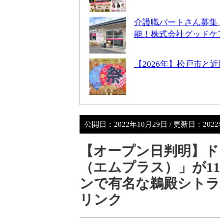
介護職パートさん募集
能！株式会社グッドケ
【2026年】松戸市
公開日：
2022年10月29日
/ 更新日：
202
【オープン日判明】ド
（エムプラス）」が1
ンで有名な鵜殿シト
リンク