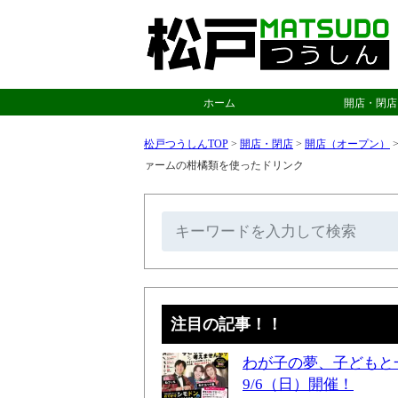
ホーム
開店・閉店
松戸つうしんTOP
>
開店・閉店
>
開店（オープン）
ァームの柑橘類を使ったドリンク
注目の記事！！
わが子の夢、子どもと
9/6（日）開催！