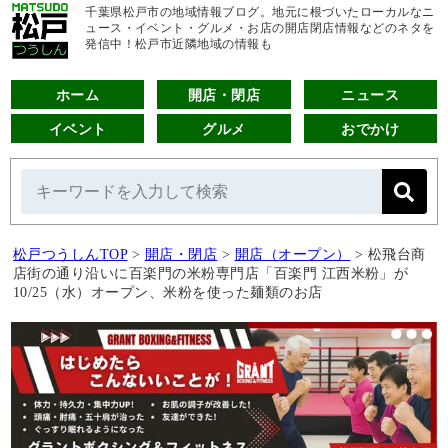
千葉県松戸市の地域情報ブログ。地元に根づいたローカルなニ
ュース・イベント・グルメ・お店の開店閉店情報などのネタを
発信中！松戸市近隣地域の情報も
ホーム
開店・閉店
ニュース
イベント
グルメ
おでかけ
松戸つうしんTOP
>
開店・閉店
>
開店（オープン）
>
松飛台商
店街の通り沿いに百楽門の米粉専門店「百楽門 江西米粉」が
10/25（水）オープン、米粉を使った麺類のお店