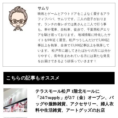
サムリ
映画とゲームとアウトドアをこよなく愛するアラ
フィフパパ、サムリです。二人の息子がおりま
す。ランチの食レポでは奥さんと二人で行う事
も。車や電車、自転車、徒歩で、千葉県松戸エリ
アを駆け巡っております。 地域情報に特化したサ
イトを9年近く運営。松戸つうしんだけで5,000記
事以上を執筆、全体で13,000記事以上を執筆して
います。 松戸市に越してきたばかりの方には分か
りやすく、長年住まわれている方には新たな発見
をお届けできるよう頑張っていきます！
こちらの記事もオススメ
テラスモール松戸 1階北モールに
「24/7supply」が2/7（金）オープン、バ
ッグや服飾雑貨、アクセサリー、婦人衣
料や生活雑貨、アートグッズのお店