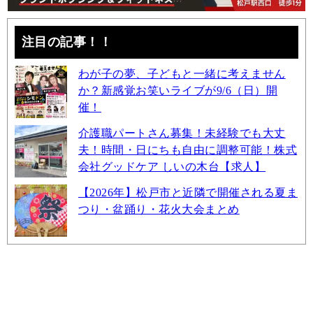
注目の記事！！
わが子の夢、子どもと一緒に考えません
か？新感覚お笑いライブが9/6（日）開
催！
介護職パートさん募集！未経験でも大丈
夫！時間・日にちも自由に調整可能！株式
会社グッドケア しいの木台【求人】
【2026年】松戸市と近隣で開催される夏ま
つり・盆踊り・花火大会まとめ