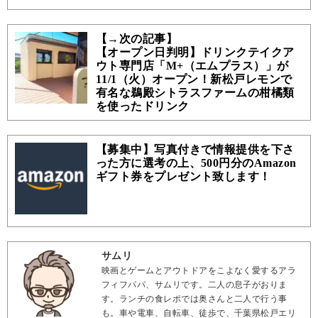
【→次の記事】
【オープン日判明】ドリンクテイクア
ウト専門店「M+（エムプラス）」が
11/1（火）オープン！新松戸レモンで
有名な鵜殿シトラスファームの柑橘類
を使ったドリンク
【募集中】写真付きで情報提供を下さ
った方に選考の上、500円分のAmazon
ギフト券をプレゼント致します！
サムリ
映画とゲームとアウトドアをこよなく愛するアラ
フィフパパ、サムリです。二人の息子がおりま
す。ランチの食レポでは奥さんと二人で行う事
も。車や電車、自転車、徒歩で、千葉県松戸エリ