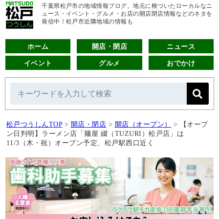
千葉県松戸市の地域情報ブログ。地元に根づいたローカルなニ
ュース・イベント・グルメ・お店の開店閉店情報などのネタを
発信中！松戸市近隣地域の情報も
ホーム
開店・閉店
ニュース
イベント
グルメ
おでかけ
松戸つうしんTOP
>
開店・閉店
>
開店（オープン）
>
【オープ
ン日判明】ラーメン店「麺屋 綴（TUZURI）松戸店」は
11/3（木・祝）オープン予定、松戸駅西口近く