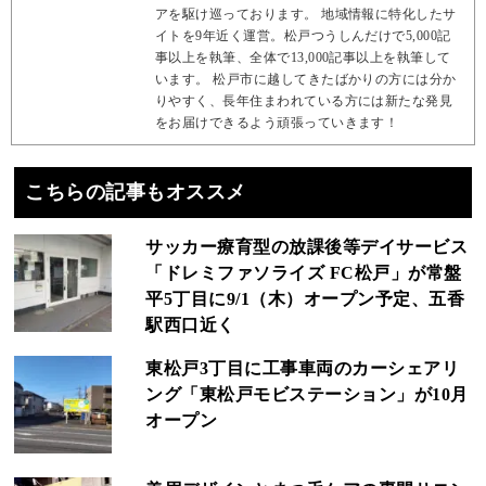
アを駆け巡っております。 地域情報に特化したサ
イトを9年近く運営。松戸つうしんだけで5,000記
事以上を執筆、全体で13,000記事以上を執筆して
います。 松戸市に越してきたばかりの方には分か
りやすく、長年住まわれている方には新たな発見
をお届けできるよう頑張っていきます！
こちらの記事もオススメ
サッカー療育型の放課後等デイサービス
「ドレミファソライズ FC松戸」が常盤
平5丁目に9/1（木）オープン予定、五香
駅西口近く
東松戸3丁目に工事車両のカーシェアリ
ング「東松戸モビステーション」が10月
オープン