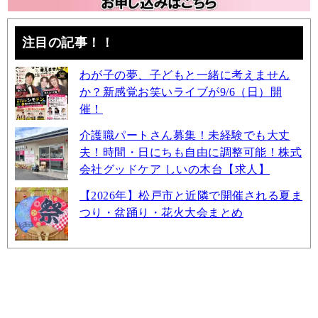
注目の記事！！
わが子の夢、子どもと一緒に考えません
か？新感覚お笑いライブが9/6（日）開
催！
介護職パートさん募集！未経験でも大丈
夫！時間・日にちも自由に調整可能！株式
会社グッドケア しいの木台【求人】
【2026年】松戸市と近隣で開催される夏ま
つり・盆踊り・花火大会まとめ