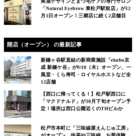
美眉デザインとまつ毛ケアの専門サロン
「Natural Eyebrow 東松戸駅前店」が12
月1日オープン！三郷店に続く2店舗目
開店（オープン） の最新記事
新鎌ヶ谷駅直結の新商業施設「ekubo京
成 新鎌ケ谷」が9/10（木）オープン、一
風堂・くら寿司・ロイヤルホストなど全
12店舗
【西口に帰ってくる！】松戸駅西口に
「マクドナルド」が10月下旬オープン予
定！場所は西口公園近くのTHビルか
松戸市本町に「三味線屋えんじゅ工房」
がオープン、抹茶や三味線、お琴体験