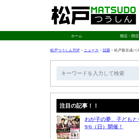
ホーム
開店・閉店
松戸つうしんTOP
>
ニュース
>
話題
>
松戸新京成バス
注目の記事！！
わが子の夢、子どもと
9/6（日）開催！