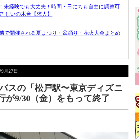
！未経験でも大丈夫！時間・日にちも自由に調整可
ア しいの木台【求人】
と近隣で開催される夏まつり・盆踊り・花火大会まとめ
年9月27日
バスの「松戸駅〜東京ディズニ
が9/30（金）をもって終了