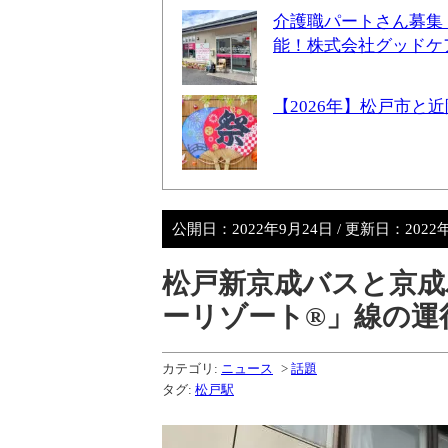
介護職パートさん募集
能！株式会社グッドケ
【2026年】松戸市
公開日：
2022年9月24日
/ 更新日：
2022
松戸新京成バスと京成
ーリゾート®」線の運行
カテゴリ:
ニュース
>
話題
タグ:
松戸駅