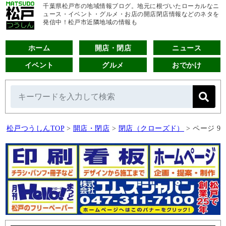
千葉県松戸市の地域情報ブログ。地元に根づいたローカルなニ
ュース・イベント・グルメ・お店の開店閉店情報などのネタを
発信中！松戸市近隣地域の情報も
ホーム
開店・閉店
ニュース
イベント
グルメ
おでかけ
松戸つうしんTOP
>
開店・閉店
>
閉店（クローズド）
>
ページ 9