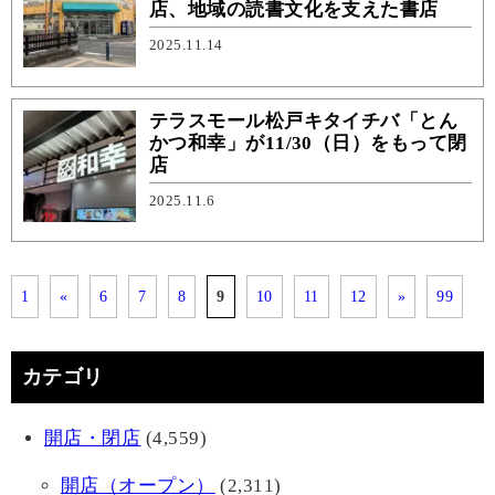
店、地域の読書文化を支えた書店
2025.11.14
テラスモール松戸キタイチバ「とん
かつ和幸」が11/30（日）をもって閉
店
2025.11.6
1
«
6
7
8
9
10
11
12
»
99
カテゴリ
開店・閉店
(4,559)
開店（オープン）
(2,311)