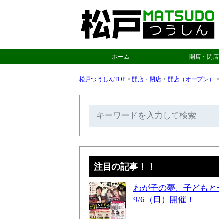
ホーム
開店・閉店
松戸つうしんTOP
>
開店・閉店
>
開店（オープン）
注目の記事！！
わが子の夢、子どもと
9/6（日）開催！