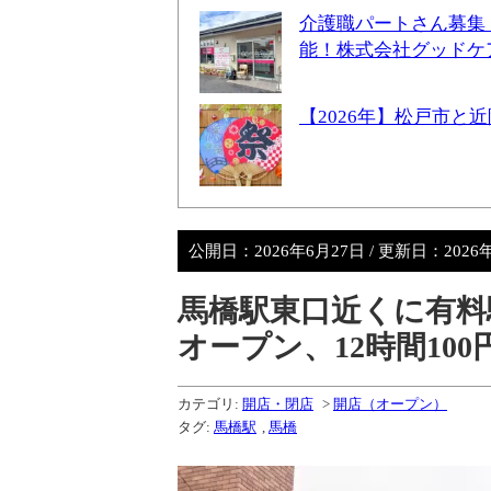
介護職パートさん募集
能！株式会社グッドケ
【2026年】松戸市
公開日：
2026年6月27日
/ 更新日：
2026
馬橋駅東口近くに有料駐
オープン、12時間100円
カテゴリ:
開店・閉店
>
開店（オープン）
タグ:
馬橋駅
,
馬橋