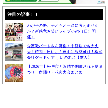
注目の記事！！
わが子の夢、子どもと一緒に考えません
か？新感覚お笑いライブが9/6（日）開
催！
介護職パートさん募集！未経験でも大丈
夫！時間・日にちも自由に調整可能！株式
会社グッドケア しいの木台【求人】
【2026年】松戸市と近隣で開催される夏ま
つり・盆踊り・花火大会まとめ