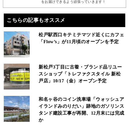
をお届けできるよう頑張っていきます！
こちらの記事もオススメ
松戸駅西口キテミテマツド近くにカフェ
「Flow’s」が11月頃のオープンを予定
新松戸3丁目に古着・ブランド品リユー
スショップ「トレファクスタイル 新松
戸店」10/17（金）オープン予定
和名ヶ谷のコイン洗車場「ウォッシュア
イランドみのりだい」跡地のガソリンス
タンド建設工事が再開、12月末には完成
か