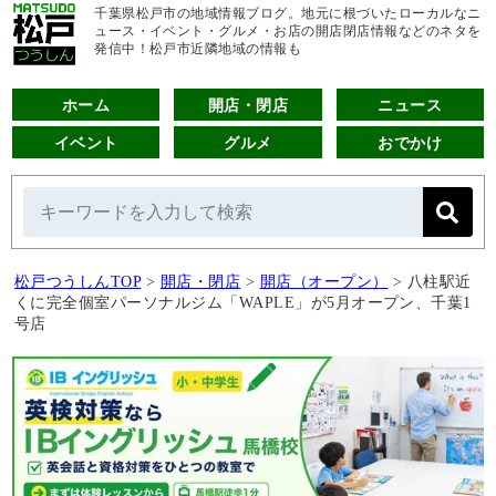
千葉県松戸市の地域情報ブログ。地元に根づいたローカルなニ
ュース・イベント・グルメ・お店の開店閉店情報などのネタを
発信中！松戸市近隣地域の情報も
ホーム
開店・閉店
ニュース
イベント
グルメ
おでかけ
松戸つうしんTOP
>
開店・閉店
>
開店（オープン）
>
八柱駅近
くに完全個室パーソナルジム「WAPLE」が5月オープン、千葉1
号店