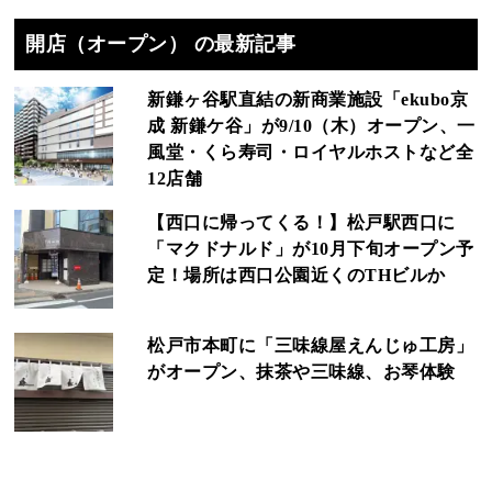
開店（オープン） の最新記事
新鎌ヶ谷駅直結の新商業施設「ekubo京
成 新鎌ケ谷」が9/10（木）オープン、一
風堂・くら寿司・ロイヤルホストなど全
12店舗
【西口に帰ってくる！】松戸駅西口に
「マクドナルド」が10月下旬オープン予
定！場所は西口公園近くのTHビルか
松戸市本町に「三味線屋えんじゅ工房」
がオープン、抹茶や三味線、お琴体験