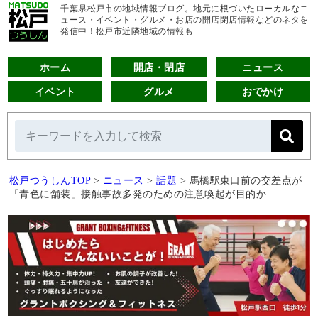
千葉県松戸市の地域情報ブログ。地元に根づいたローカルなニ
ュース・イベント・グルメ・お店の開店閉店情報などのネタを
発信中！松戸市近隣地域の情報も
ホーム
開店・閉店
ニュース
イベント
グルメ
おでかけ
松戸つうしんTOP
>
ニュース
>
話題
>
馬橋駅東口前の交差点が
「青色に舗装」接触事故多発のための注意喚起が目的か