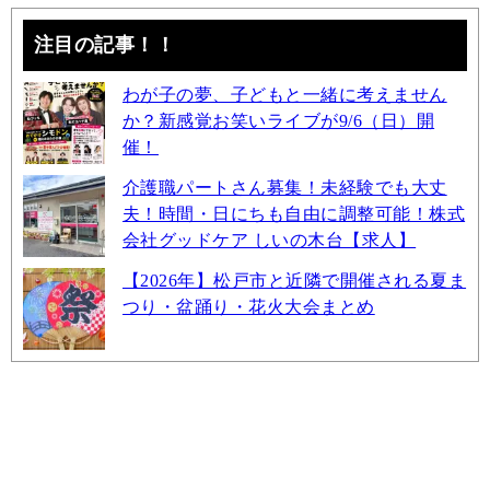
注目の記事！！
わが子の夢、子どもと一緒に考えません
か？新感覚お笑いライブが9/6（日）開
催！
介護職パートさん募集！未経験でも大丈
夫！時間・日にちも自由に調整可能！株式
会社グッドケア しいの木台【求人】
【2026年】松戸市と近隣で開催される夏ま
つり・盆踊り・花火大会まとめ