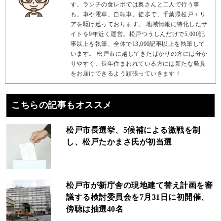
す。ランチの食レポでは奥さんと二人で行う事
も。車や電車、自転車、徒歩で、千葉県松戸エリ
アを駆け巡っております。 地域情報に特化したサ
イトを9年近く運営。松戸つうしんだけで5,000記
事以上を執筆、全体で13,000記事以上を執筆して
います。 松戸市に越してきたばかりの方には分か
りやすく、長年住まわれている方には新たな発見
をお届けできるよう頑張っていきます！
こちらの記事もオススメ
松戸市長選挙、5候補による激戦を制
し、松戸たかまさ氏が初当選
松戸市が新庁舎の現地建て替え計画を審
議する検討委員会を7月31日に初開催、
傍聴は抽選40名