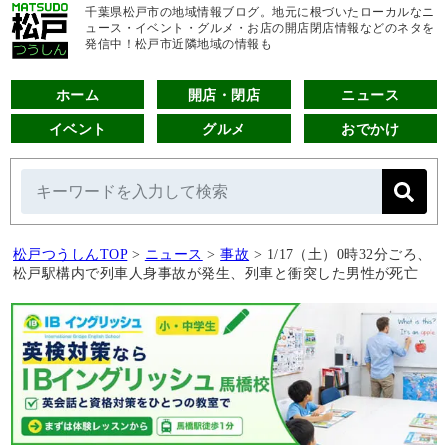
千葉県松戸市の地域情報ブログ。地元に根づいたローカルなニ
ュース・イベント・グルメ・お店の開店閉店情報などのネタを
発信中！松戸市近隣地域の情報も
ホーム
開店・閉店
ニュース
イベント
グルメ
おでかけ
松戸つうしんTOP
>
ニュース
>
事故
>
1/17（土）0時32分ごろ、
松戸駅構内で列車人身事故が発生、列車と衝突した男性が死亡