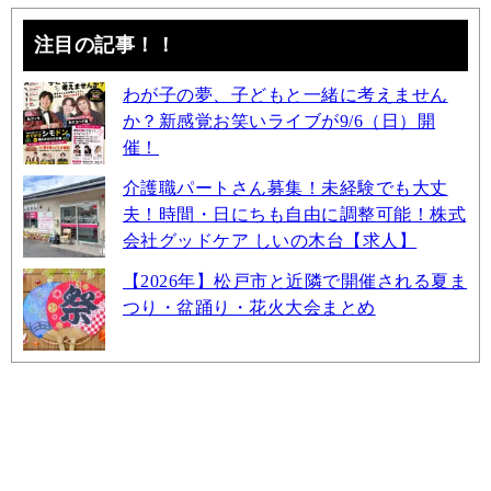
注目の記事！！
わが子の夢、子どもと一緒に考えません
か？新感覚お笑いライブが9/6（日）開
催！
介護職パートさん募集！未経験でも大丈
夫！時間・日にちも自由に調整可能！株式
会社グッドケア しいの木台【求人】
【2026年】松戸市と近隣で開催される夏ま
つり・盆踊り・花火大会まとめ