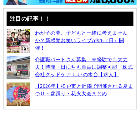
注目の記事！！
わが子の夢、子どもと一緒に考えません
か？新感覚お笑いライブが9/6（日）開
催！
介護職パートさん募集！未経験でも大丈
夫！時間・日にちも自由に調整可能！株式
会社グッドケア しいの木台【求人】
【2026年】松戸市と近隣で開催される夏ま
つり・盆踊り・花火大会まとめ