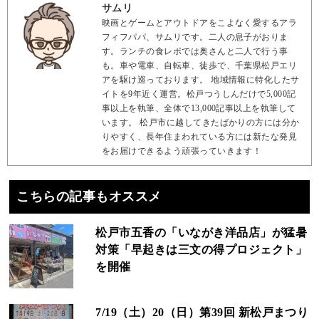
サムリ
映画とゲームとアウトドアをこよなく愛するアラ
フィフパパ、サムリです。二人の息子がおりま
す。ランチの食レポでは奥さんと二人で行う事
も。車や電車、自転車、徒歩で、千葉県松戸エリ
アを駆け巡っております。 地域情報に特化したサ
イトを9年近く運営。松戸つうしんだけで5,000記
事以上を執筆、全体で13,000記事以上を執筆して
います。 松戸市に越してきたばかりの方には分か
りやすく、長年住まわれている方には新たな発見
をお届けできるよう頑張っていきます！
こちらの記事もオススメ
松戸市五香の「いながき洋品店」が猛暑
対策「早起きは三文の得プロジェクト」
を開催
7/19（土）20（日）第39回 新松戸まつり