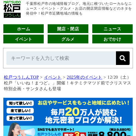
千葉県松戸市の地域情報ブログ。地元に根づいたローカルなニ
ュース・イベント・グルメ・お店の開店閉店情報などのネタを
発信中！松戸市近隣地域の情報も
ホーム
開店・閉店
ニュース
イベント
グルメ
おでかけ
松戸つうしんTOP
>
イベント
>
2025年のイベント
>
12/20（土）
松戸「いいね！まつど。」開催！キテミテマツド前でクリスマス
特別企画・サンタさんも登場