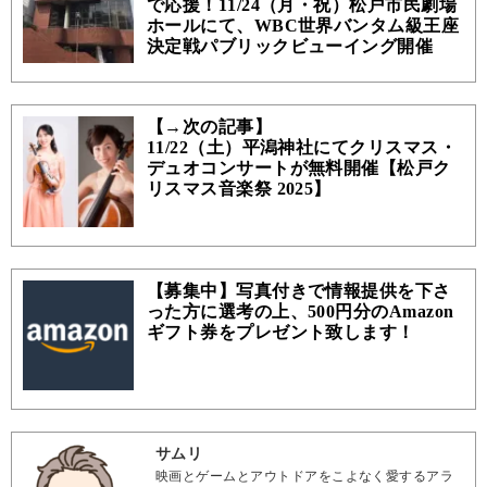
で応援！11/24（月・祝）松戸市民劇場
ホールにて、WBC世界バンタム級王座
決定戦パブリックビューイング開催
【→次の記事】
11/22（土）平潟神社にてクリスマス・
デュオコンサートが無料開催【松戸ク
リスマス音楽祭 2025】
【募集中】写真付きで情報提供を下さ
った方に選考の上、500円分のAmazon
ギフト券をプレゼント致します！
サムリ
映画とゲームとアウトドアをこよなく愛するアラ