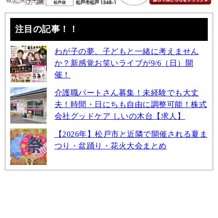
注目の記事！！
わが子の夢、子どもと一緒に考えません
か？新感覚お笑いライブが9/6（日）開
催！
介護職パートさん募集！未経験でも大丈
夫！時間・日にちも自由に調整可能！株式
会社グッドケア しいの木台【求人】
【2026年】松戸市と近隣で開催される夏ま
つり・盆踊り・花火大会まとめ