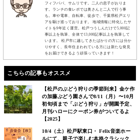
フィフパパ、サムリです。二人の息子がおりま
す。ランチの食レポでは奥さんと二人で行う事
も。車や電車、自転車、徒歩で、千葉県松戸エリ
アを駆け巡っております。 地域情報に特化したサ
イトを9年近く運営。松戸つうしんだけで5,000記
事以上を執筆、全体で13,000記事以上を執筆して
います。 松戸市に越してきたばかりの方には分か
りやすく、長年住まわれている方には新たな発見
をお届けできるよう頑張っていきます！
こちらの記事もオススメ
【松戸のぶどう狩りの季節到来】金ケ作
の加藤ぶどう園さんで8/11（月）〜10月
初旬頃まで「ぶどう狩り」が開園予定、
月刊ハローにクーポン券がついてるよ
【2025】
10/4（土）松戸駅東口・ Felix音楽ホー
ルにて、親子で楽しむ本格クラシック