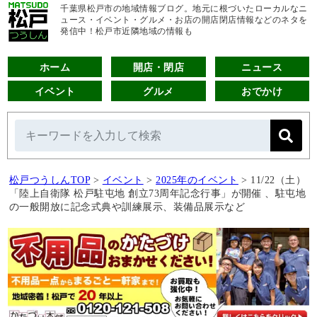
千葉県松戸市の地域情報ブログ。地元に根づいたローカルなニ
ュース・イベント・グルメ・お店の開店閉店情報などのネタを
発信中！松戸市近隣地域の情報も
ホーム
開店・閉店
ニュース
イベント
グルメ
おでかけ
松戸つうしんTOP
>
イベント
>
2025年のイベント
>
11/22（土）
「陸上自衛隊 松戸駐屯地 創立73周年記念行事」が開催 、駐屯地
の一般開放に記念式典や訓練展示、装備品展示など