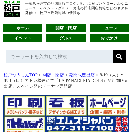
千葉県松戸市の地域情報ブログ。地元に根づいたローカルなニ
ュース・イベント・グルメ・お店の開店閉店情報などのネタを
発信中！松戸市近隣地域の情報も
ホーム
開店・閉店
ニュース
イベント
グルメ
おでかけ
松戸つうしんTOP
>
開店・閉店
>
期間限定出店
>
8/19（火）〜
8/31（日）アトレ松戸にて「LA PANADERIA DOTS」が期間限定
出店、スペイン発のドーナツ専門店