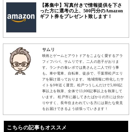
【募集中】写真付きで情報提供を下さ
った方に選考の上、500円分のAmazon
ギフト券をプレゼント致します！
サムリ
映画とゲームとアウトドアをこよなく愛するアラ
フィフパパ、サムリです。二人の息子がおりま
す。ランチの食レポでは奥さんと二人で行う事
も。車や電車、自転車、徒歩で、千葉県松戸エリ
アを駆け巡っております。 地域情報に特化したサ
イトを9年近く運営。松戸つうしんだけで5,000記
事以上を執筆、全体で13,000記事以上を執筆して
います。 松戸市に越してきたばかりの方には分か
りやすく、長年住まわれている方には新たな発見
をお届けできるよう頑張っていきます！
こちらの記事もオススメ