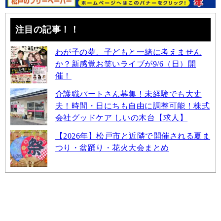
注目の記事！！
わが子の夢、子どもと一緒に考えません
か？新感覚お笑いライブが9/6（日）開
催！
介護職パートさん募集！未経験でも大丈
夫！時間・日にちも自由に調整可能！株式
会社グッドケア しいの木台【求人】
【2026年】松戸市と近隣で開催される夏ま
つり・盆踊り・花火大会まとめ