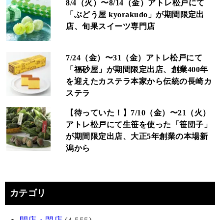
8/4（火）〜8/14（金）アトレ松戸にて
「ぶどう屋 kyorakudo」が期間限定出
店、旬果スイーツ専門店
7/24（金）〜31（金）アトレ松戸にて
「福砂屋」が期間限定出店、創業400年
を迎えたカステラ本家から伝統の長崎カ
ステラ
【待っていた！】7/10（金）〜21（火）
アトレ松戸にて生笹を使った「笹団子」
が期間限定出店、大正5年創業の本場新
潟から
カテゴリ