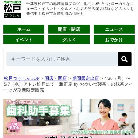
千葉県松戸市の地域情報ブログ。地元に根づいたローカルなニ
ュース・イベント・グルメ・お店の開店閉店情報などのネタを
発信中！松戸市近隣地域の情報も
ホーム
開店・閉店
ニュース
イベント
グルメ
おでかけ
松戸つうしんTOP
>
開店・閉店
>
期間限定出店
>
4/28（月）〜
5/7（水）アトレ松戸にて「雅正庵 by おやいづ製茶」の抹茶スイ
ーツが期間限定販売