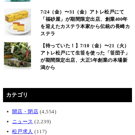
7/24（金）〜31（金）アトレ松戸にて
「福砂屋」が期間限定出店、創業400年
を迎えたカステラ本家から伝統の長崎カ
ステラ
【待っていた！】7/10（金）〜21（火）
アトレ松戸にて生笹を使った「笹団子」
が期間限定出店、大正5年創業の本場新
潟から
カテゴリ
開店・閉店
(4,554)
ニュース
(2,239)
松戸求人
(117)