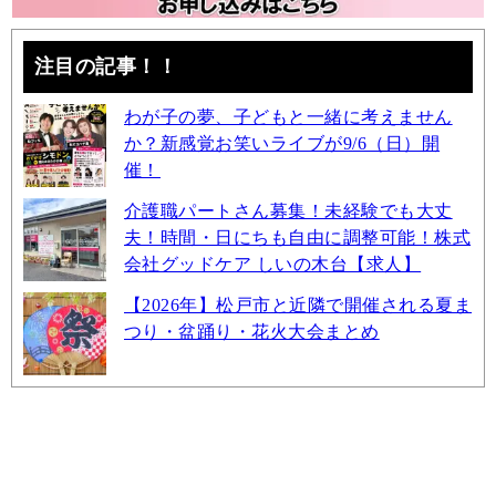
注目の記事！！
わが子の夢、子どもと一緒に考えません
か？新感覚お笑いライブが9/6（日）開
催！
介護職パートさん募集！未経験でも大丈
夫！時間・日にちも自由に調整可能！株式
会社グッドケア しいの木台【求人】
【2026年】松戸市と近隣で開催される夏ま
つり・盆踊り・花火大会まとめ