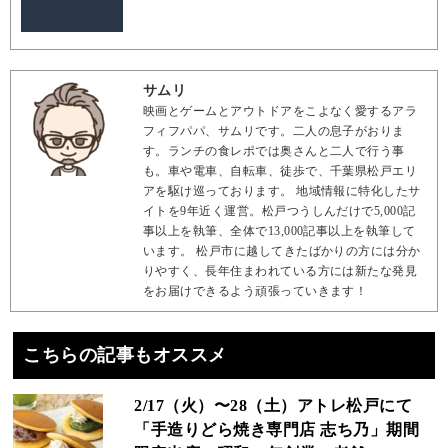
サムリ
映画とゲームとアウトドアをこよなく愛するアラ
フィフパパ、サムリです。二人の息子がおりま
す。ランチの食レポでは奥さんと二人で行う事
も。車や電車、自転車、徒歩で、千葉県松戸エリ
アを駆け巡っております。 地域情報に特化したサ
イトを9年近く運営。松戸つうしんだけで5,000記
事以上を執筆、全体で13,000記事以上を執筆して
います。 松戸市に越してきたばかりの方には分か
りやすく、長年住まわれている方には新たな発見
をお届けできるよう頑張っていきます！
こちらの記事もオススメ
2/17（火）〜28（土）アトレ松戸にて
「手造りどら焼き専門店 志ち乃」期間