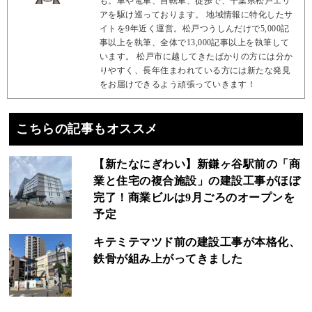
も。車や電車、自転車、徒歩で、千葉県松戸エリ
アを駆け巡っております。 地域情報に特化したサ
イトを9年近く運営。松戸つうしんだけで5,000記
事以上を執筆、全体で13,000記事以上を執筆して
います。 松戸市に越してきたばかりの方には分か
りやすく、長年住まわれている方には新たな発見
をお届けできるよう頑張っていきます！
こちらの記事もオススメ
【新たなにぎわい】新鎌ヶ谷駅前の「商
業と住宅の複合施設」の建設工事がほぼ
完了！商業ビルは9月ごろのオープンを
予定
キテミテマツド前の建設工事が本格化、
鉄骨が組み上がってきました