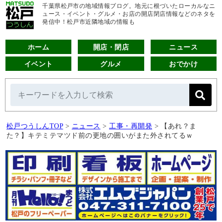
千葉県松戸市の地域情報ブログ。地元に根づいたローカルなニ
ュース・イベント・グルメ・お店の開店閉店情報などのネタを
発信中！松戸市近隣地域の情報も
ホーム
開店・閉店
ニュース
イベント
グルメ
おでかけ
松戸つうしんTOP
>
ニュース
>
工事・再開発
>
【あれ？ま
た？】キテミテマツド前の更地の囲いがまた外されてるｗ