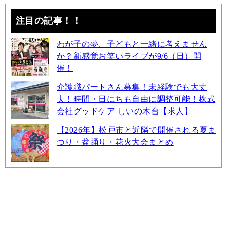
注目の記事！！
わが子の夢、子どもと一緒に考えません
か？新感覚お笑いライブが9/6（日）開
催！
介護職パートさん募集！未経験でも大丈
夫！時間・日にちも自由に調整可能！株式
会社グッドケア しいの木台【求人】
【2026年】松戸市と近隣で開催される夏ま
つり・盆踊り・花火大会まとめ