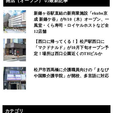
開店（オープン） の最新記事
新鎌ヶ谷駅直結の新商業施設「ekubo京
成 新鎌ケ谷」が9/10（木）オープン、一
風堂・くら寿司・ロイヤルホストなど全
12店舗
【西口に帰ってくる！】松戸駅西口に
「マクドナルド」が10月下旬オープン予
定！場所は西口公園近くのTHビルか
松戸市西馬橋に介護職員向けの「まなび
や国際介護学院」が開校、多言語に対応
カテゴリ