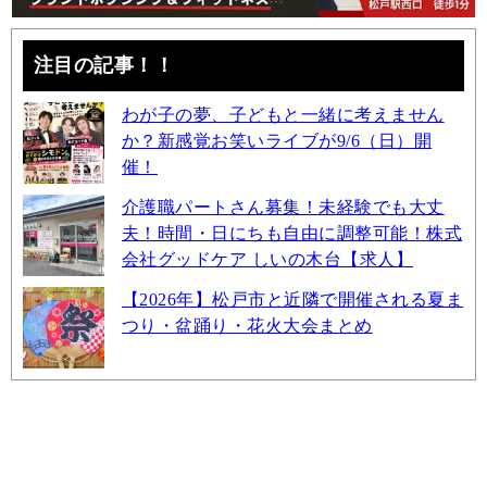
注目の記事！！
わが子の夢、子どもと一緒に考えません
か？新感覚お笑いライブが9/6（日）開
催！
介護職パートさん募集！未経験でも大丈
夫！時間・日にちも自由に調整可能！株式
会社グッドケア しいの木台【求人】
【2026年】松戸市と近隣で開催される夏ま
つり・盆踊り・花火大会まとめ