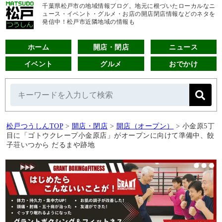
千葉県松戸市の地域情報ブログ。地元に根づいたローカルなニ
ュース・イベント・グルメ・お店の開店閉店情報などのネタを
発信中！松戸市近隣地域の情報も
ホーム
開店・閉店
ニュース
イベント
グルメ
おでかけ
松戸つうしんTOP
>
開店・閉店
>
開店（オープン）
>
小金原5丁
目に「ゴトウクレープ小金原店」がオープンに向けて準備中、餃
子荘いつから だるまや跡地