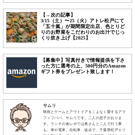
【→次の記事】
3/15（土）〜25（火）アトレ松戸にて
「五十嵐」が期間限定出店、色とりど
りのお野菜をこだわりのお出汁でじっ
くり炊き上げ【2025】
【募集中】写真付きで情報提供を下さ
った方に選考の上、500円分のAmazon
ギフト券をプレゼント致します！
サムリ
映画とゲームとアウトドアをこよなく愛するアラ
フィフパパ、サムリです。二人の息子がおりま
す。ランチの食レポでは奥さんと二人で行う事
も。車や電車、自転車、徒歩で、千葉県松戸エリ