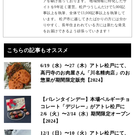
アを駆け巡っております。 地域情報に特化したサ
イトを9年近く運営。松戸つうしんだけで5,000記
事以上を執筆、全体で13,000記事以上を執筆して
います。 松戸市に越してきたばかりの方には分か
りやすく、長年住まわれている方には新たな発見
をお届けできるよう頑張っていきます！
こちらの記事もオススメ
6/19（水）〜27（木）アトレ松戸にて、
高円寺のお肉屋さん「川名精肉店」のお
惣菜が期間限定販売【2024】
【バレンタインデー】本場ベルギーチョ
コレート「デジレー」がアトレ松戸に
2/6（火）〜2/14（水）期間限定オープン
【2024】
12/1（日）〜10（火）アトレ松戸にて、