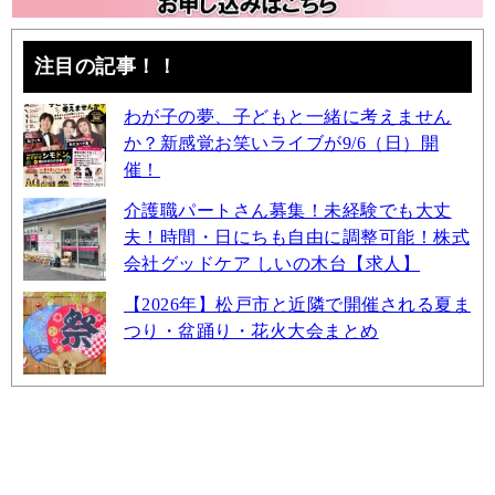
注目の記事！！
わが子の夢、子どもと一緒に考えません
か？新感覚お笑いライブが9/6（日）開
催！
介護職パートさん募集！未経験でも大丈
夫！時間・日にちも自由に調整可能！株式
会社グッドケア しいの木台【求人】
【2026年】松戸市と近隣で開催される夏ま
つり・盆踊り・花火大会まとめ