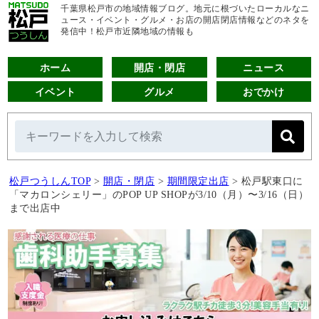
千葉県松戸市の地域情報ブログ。地元に根づいたローカルなニ
ュース・イベント・グルメ・お店の開店閉店情報などのネタを
発信中！松戸市近隣地域の情報も
ホーム
開店・閉店
ニュース
イベント
グルメ
おでかけ
松戸つうしんTOP
>
開店・閉店
>
期間限定出店
>
松戸駅東口に
「マカロンシェリー」のPOP UP SHOPが3/10（月）〜3/16（日）
まで出店中