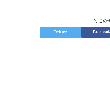
＼ この
Twitter
Faceboo