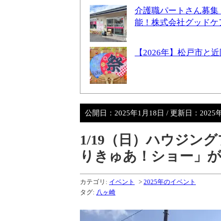
介護職パートさん募集
能！株式会社グッドケ
【2026年】松戸市
公開日：
2025年1月18日
/ 更新日：
2025
1/19（日）ハウジ
りきゅあ！ショー」が開
カテゴリ:
イベント
>
2025年のイベント
タグ:
八ヶ崎