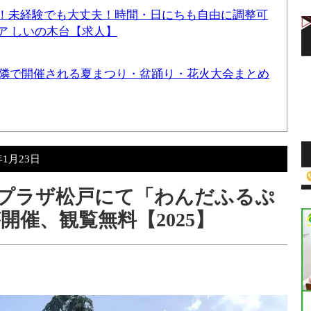
！未経験でも大丈夫！時間・日にちも自由に調整可
ア しいの木台【求人】
と近隣で開催される夏まつり・盆踊り・花火大会まとめ
年1月23日
ングプラザ松戸にて「わんだふるぷ
催、観覧無料【2025】