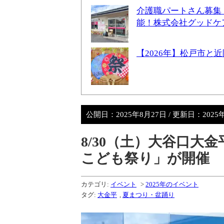
介護職パートさん募集
能！株式会社グッドケ
【2026年】松戸市
公開日：
2025年8月27日
/ 更新日：
2025
8/30（土）大谷口大
こども祭り」が開催
カテゴリ:
イベント
>
2025年のイベント
タグ:
大金平
,
夏まつり・盆踊り