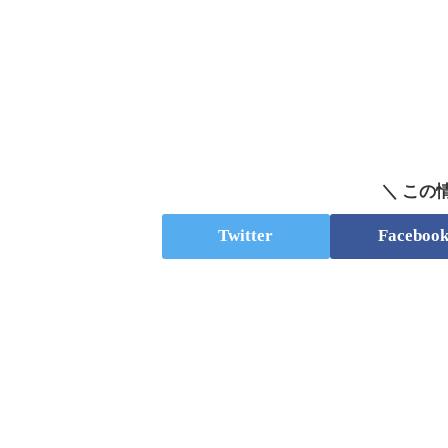
＼ この
Twitter
Faceboo