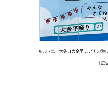
8/30（土）大谷口大金平 こどもの
【広