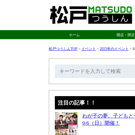
ホーム
開店・閉店
松戸つうしんTOP
>
イベント
>
2025年のイベント
>
8
注目の記事！！
わが子の夢、子どもと
9/6（日）開催！