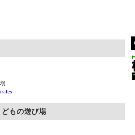
び場
rafes
こどもの遊び場