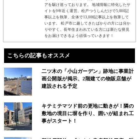
アを駆け巡っております。 地域情報に特化したサ
イトを9年近く運営。松戸つうしんだけで5,000記
事以上を執筆、全体で13,000記事以上を執筆して
います。 松戸市に越してきたばかりの方には分か
りやすく、長年住まわれている方には新たな発見
をお届けできるよう頑張っていきます！
こちらの記事もオススメ
二ツ木の「小山ガーデン」跡地に事業計
画公開版が掲示、2階建ての物販店舗が
建設される予定
キテミテマツド前の更地に動きが！隣の
敷地の境目に塀を作り、囲いが組まれ工
事がスタート！