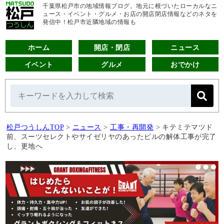
千葉県松戸市の地域情報ブログ。地元に根づいたローカルなニ
ュース・イベント・グルメ・お店の開店閉店情報などのネタを
発信中！松戸市近隣地域の情報も
ホーム
開店・閉店
ニュース
イベント
グルメ
おでかけ
松戸つうしんTOP
>
ニュース
>
工事・再開発
>
キテミテマツド
前、スーツセレクトやサイゼリヤのあったビルの解体工事が完了
し、更地へ