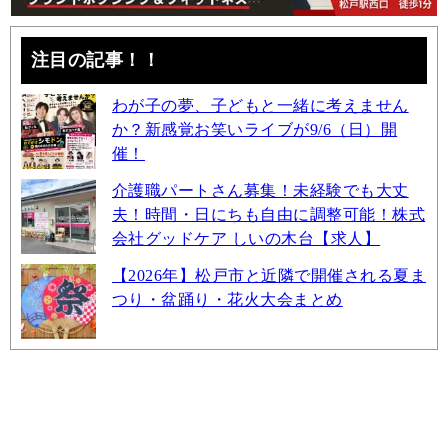
注目の記事！！
わが子の夢、子どもと一緒に考えません
か？新感覚お笑いライブが9/6（日）開
催！
介護職パートさん募集！未経験でも大丈
夫！時間・日にちも自由に調整可能！株式
会社グッドケア しいの木台【求人】
【2026年】松戸市と近隣で開催される夏ま
つり・盆踊り・花火大会まとめ