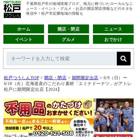
千葉県松戸市の地域情報ブログ。地元に根づいたローカルなニ
ュース・イベント・グルメ・お店の開店閉店情報などのネタを
発信中！松戸市近隣地域の情報も
ホーム
開店・閉店
ニュース
イベント
グルメ
おでかけ
松戸つうしんTOP
>
開店・閉店
>
期間限定出店
>
6/9（日）〜
6/18（火）北海道産のこだわり素材「エミナドーナツ」がアトレ
松戸に期間限定出店【2024】