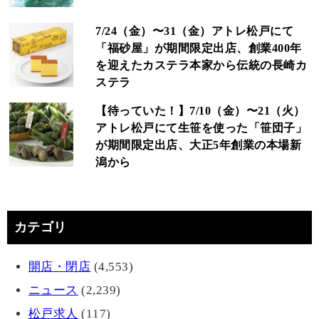
7/24（金）〜31（金）アトレ松戸にて
「福砂屋」が期間限定出店、創業400年
を迎えたカステラ本家から伝統の長崎カ
ステラ
【待っていた！】7/10（金）〜21（火）
アトレ松戸にて生笹を使った「笹団子」
が期間限定出店、大正5年創業の本場新
潟から
カテゴリ
開店・閉店
(4,553)
ニュース
(2,239)
松戸求人
(117)