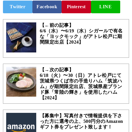
Twitter
Facebook
Pinterest
LINE
【←前の記事】
6/6（水）〜6/19（水）シガールで有名
な「ヨックモック」がアトレ松戸に期
間限定出店【2024】
【→次の記事】
6/18（火）〜30（日）アトレ松戸にて
茨城県つくば市の手造りハム「筑波ハ
ム」が期間限定出店、茨城県産ブラン
ド豚「常陸の輝き」を使用したハム
【2024】
【募集中】写真付きで情報提供を下さ
った方に選考の上、500円分のAmazon
ギフト券をプレゼント致します！