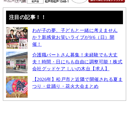
注目の記事！！
わが子の夢、子どもと一緒に考えません
か？新感覚お笑いライブが9/6（日）開
催！
介護職パートさん募集！未経験でも大丈
夫！時間・日にちも自由に調整可能！株式
会社グッドケア しいの木台【求人】
【2026年】松戸市と近隣で開催される夏ま
つり・盆踊り・花火大会まとめ