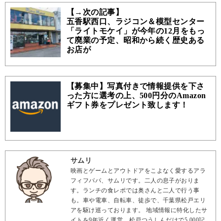
【→次の記事】
五香駅西口、ラジコン＆模型センター
「ライトモケイ」が今年の12月をもっ
て廃業の予定、昭和から続く歴史ある
お店が
【募集中】写真付きで情報提供を下さ
った方に選考の上、500円分のAmazon
ギフト券をプレゼント致します！
サムリ
映画とゲームとアウトドアをこよなく愛するアラ
フィフパパ、サムリです。二人の息子がおりま
す。ランチの食レポでは奥さんと二人で行う事
も。車や電車、自転車、徒歩で、千葉県松戸エリ
アを駆け巡っております。 地域情報に特化したサ
イトを9年近く運営。松戸つうしんだけで5,000記