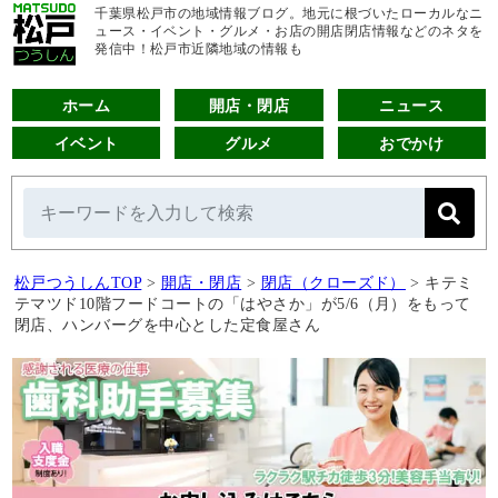
千葉県松戸市の地域情報ブログ。地元に根づいたローカルなニ
ュース・イベント・グルメ・お店の開店閉店情報などのネタを
発信中！松戸市近隣地域の情報も
ホーム
開店・閉店
ニュース
イベント
グルメ
おでかけ
松戸つうしんTOP
>
開店・閉店
>
閉店（クローズド）
>
キテミ
テマツド10階フードコートの「はやさか」が5/6（月）をもって
閉店、ハンバーグを中心とした定食屋さん