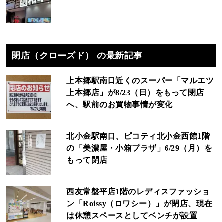
閉店（クローズド） の最新記事
上本郷駅南口近くのスーパー「マルエツ
上本郷店」が8/23（日）をもって閉店
へ、駅前のお買物事情が変化
北小金駅南口、ピコティ北小金西館1階
の「美濃屋・小箱プラザ」6/29（月）を
もって閉店
西友常盤平店1階のレディスファッショ
ン「Roissy（ロワシー）」が閉店、現在
は休憩スペースとしてベンチが設置