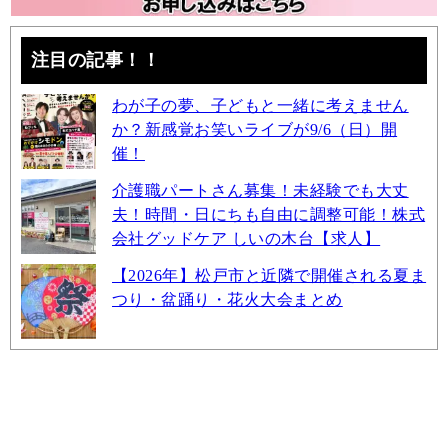
注目の記事！！
わが子の夢、子どもと一緒に考えません
か？新感覚お笑いライブが9/6（日）開
催！
介護職パートさん募集！未経験でも大丈
夫！時間・日にちも自由に調整可能！株式
会社グッドケア しいの木台【求人】
【2026年】松戸市と近隣で開催される夏ま
つり・盆踊り・花火大会まとめ