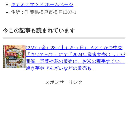
キテミテマツド ホームページ
住所：千葉県松戸市松戸1307-1
今この記事も読まれています
12/27（金）28（土）29（日）JAとうかつ中央
「さいてって」にて「2024年歳末大売出し」が
開催、野菜や花の販売に、お米の両手すくい、
焼き芋やぜんざいなどの販売も
スポンサーリンク