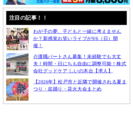
注目の記事！！
わが子の夢、子どもと一緒に考えません
か？新感覚お笑いライブが9/6（日）開
催！
介護職パートさん募集！未経験でも大丈
夫！時間・日にちも自由に調整可能！株式
会社グッドケア しいの木台【求人】
【2026年】松戸市と近隣で開催される夏ま
つり・盆踊り・花火大会まとめ