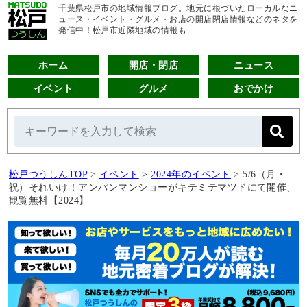
千葉県松戸市の地域情報ブログ。地元に根づいたローカルなニ
ュース・イベント・グルメ・お店の開店閉店情報などのネタを
発信中！松戸市近隣地域の情報も
ホーム
開店・閉店
ニュース
イベント
グルメ
おでかけ
松戸つうしんTOP
>
イベント
>
2024年のイベント
>
5/6（月・
祝）それいけ！アンパンマンショーがキテミテマツドにて開催、
観覧無料【2024】