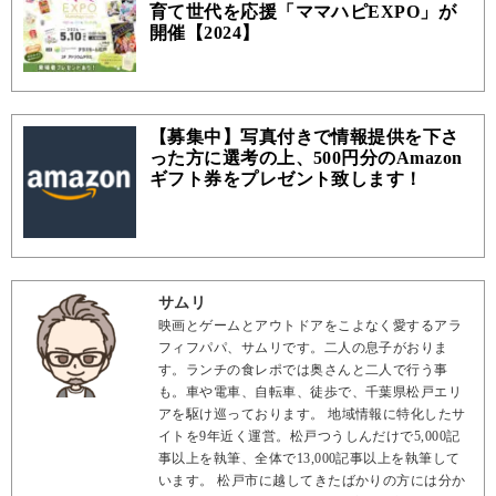
育て世代を応援「ママハピEXPO」が
開催【2024】
【募集中】写真付きで情報提供を下さ
った方に選考の上、500円分のAmazon
ギフト券をプレゼント致します！
サムリ
映画とゲームとアウトドアをこよなく愛するアラ
フィフパパ、サムリです。二人の息子がおりま
す。ランチの食レポでは奥さんと二人で行う事
も。車や電車、自転車、徒歩で、千葉県松戸エリ
アを駆け巡っております。 地域情報に特化したサ
イトを9年近く運営。松戸つうしんだけで5,000記
事以上を執筆、全体で13,000記事以上を執筆して
います。 松戸市に越してきたばかりの方には分か