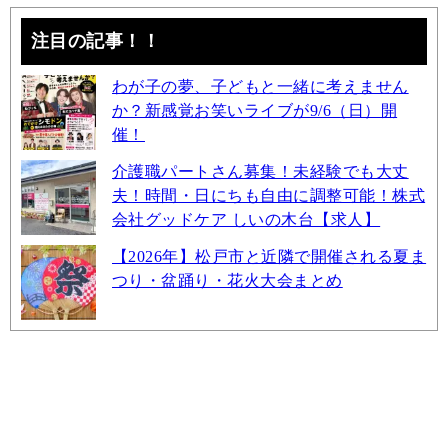
注目の記事！！
わが子の夢、子どもと一緒に考えません
か？新感覚お笑いライブが9/6（日）開
催！
介護職パートさん募集！未経験でも大丈
夫！時間・日にちも自由に調整可能！株式
会社グッドケア しいの木台【求人】
【2026年】松戸市と近隣で開催される夏ま
つり・盆踊り・花火大会まとめ