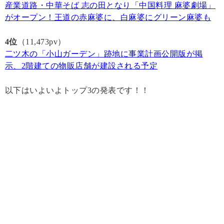
産業道路・中華そば 志の田となり「中国料理 麻婆劇場」
がオープン！王道の赤麻婆に、白麻婆にグリーン麻婆も
4位
（11,473pv）
二ツ木の「小山ガーデン」跡地に事業計画公開版が掲
示、2階建ての物販店舗が建設される予定
以下はいよいよトップ3の発表です！！