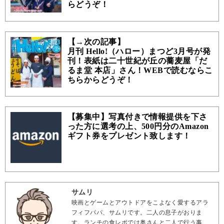
らどうぞ！
【→次の記事】
月刊 Hello!（ハロー）まつど3月号が発
刊！表紙は二十世紀が丘の蕎麦屋「だ
るま堂 本店」さん！WEBで読むならこ
ちらからどうぞ！
【募集中】写真付きで情報提供を下さ
った方に選考の上、500円分のAmazon
ギフト券をプレゼント致します！
サムリ
映画とゲームとアウトドアをこよなく愛するアラ
フィフパパ、サムリです。二人の息子がおりま
す。ランチの食レポでは奥さんと二人で行う事