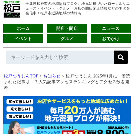
千葉県松戸市の地域情報ブログ。地元に根づいたローカルなニ
ュース・イベント・グルメ・お店の開店閉店情報などのネタを
発信中！松戸市近隣地域の情報も
ホーム
開店・閉店
ニュース
イベント
グルメ
おでかけ
松戸つうしんTOP
>
お知らせ
>
松戸つうしん 2025年1月に一番読
まれた記事は！？人気記事アクセスランキングとアクセス数を発
表