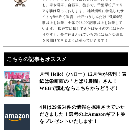
も。車や電車、自転車、徒歩で、千葉県松戸エリ
アを駆け巡っております。 地域情報に特化したサ
イトを9年近く運営。松戸つうしんだけで5,000記
事以上を執筆、全体で13,000記事以上を執筆して
います。 松戸市に越してきたばかりの方には分か
りやすく、長年住まわれている方には新たな発見
をお届けできるよう頑張っていきます！
こちらの記事もオススメ
月刊 Hello!（ハロー）12月号が発刊！表
紙は栄町西の「とばり農園」さん！
WEBで読むならこちらからどうぞ！
4月は29名54件の情報を採用させていた
だきました！選考の上Amazonギフト券
をプレゼントいたします！