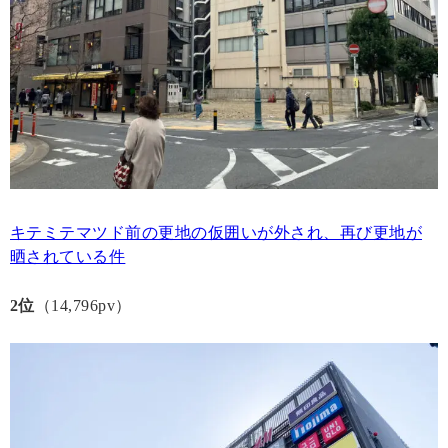
キテミテマツド前の更地の仮囲いが外され、再び更地が
晒されている件
2位
（14,796pv）