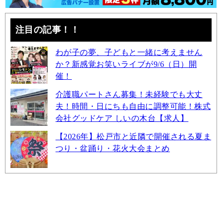
注目の記事！！
わが子の夢、子どもと一緒に考えません
か？新感覚お笑いライブが9/6（日）開
催！
介護職パートさん募集！未経験でも大丈
夫！時間・日にちも自由に調整可能！株式
会社グッドケア しいの木台【求人】
【2026年】松戸市と近隣で開催される夏ま
つり・盆踊り・花火大会まとめ