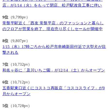
店」が1/14（火）をもって閉店、松戸駅改良工事に伴い
9位
（9,799pv）
常盤平駅近く「西友 常盤平店」のファッションと暮らし
のフロアが営業を終了、現在売り尽くしセールが開催中
8位
（9,807pv）
1/15（水）17時ごろから松戸市串崎新田付近で大型犬が目
撃される
7位
（10,732pv）
和名ヶ谷に「及川いちご園」が12/14 （土）からオープン
6位
（10,712pv）
五香駅東口近くにコストコ再販店「コスコスライフ」が9
月からオープン
5位
（10,728pv）