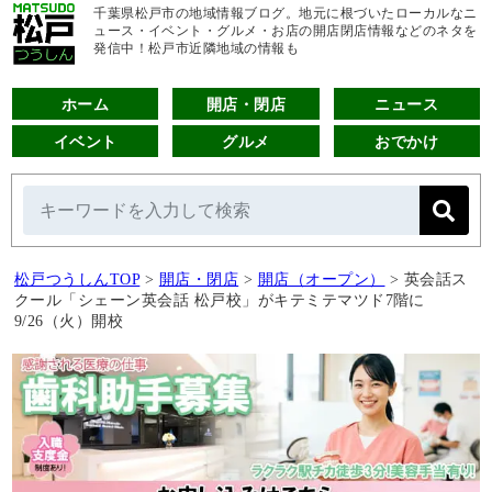
千葉県松戸市の地域情報ブログ。地元に根づいたローカルなニ
ュース・イベント・グルメ・お店の開店閉店情報などのネタを
発信中！松戸市近隣地域の情報も
ホーム
開店・閉店
ニュース
イベント
グルメ
おでかけ
松戸つうしんTOP
>
開店・閉店
>
開店（オープン）
>
英会話ス
クール「シェーン英会話 松戸校」がキテミテマツド7階に
9/26（火）開校