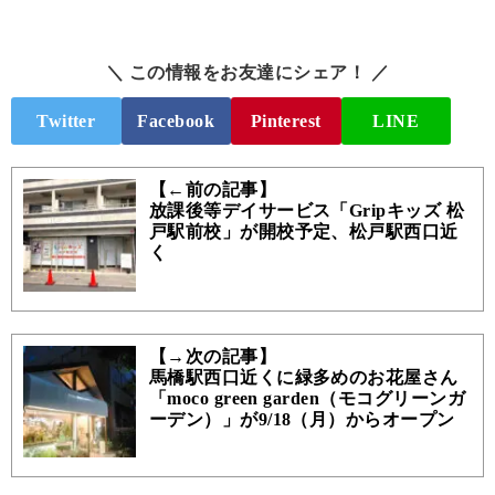
＼ この情報をお友達にシェア！ ／
Twitter
Facebook
Pinterest
LINE
【←前の記事】
放課後等デイサービス「Gripキッズ 松
戸駅前校」が開校予定、松戸駅西口近
く
【→次の記事】
馬橋駅西口近くに緑多めのお花屋さん
「moco green garden（モコグリーンガ
ーデン）」が9/18（月）からオープン