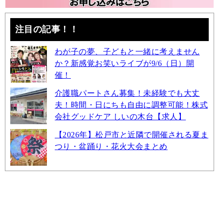
注目の記事！！
わが子の夢、子どもと一緒に考えません
か？新感覚お笑いライブが9/6（日）開
催！
介護職パートさん募集！未経験でも大丈
夫！時間・日にちも自由に調整可能！株式
会社グッドケア しいの木台【求人】
【2026年】松戸市と近隣で開催される夏ま
つり・盆踊り・花火大会まとめ