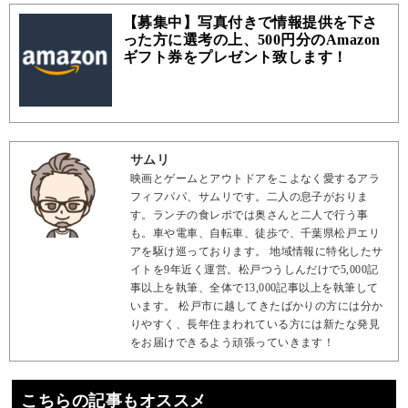
【募集中】写真付きで情報提供を下さ
った方に選考の上、500円分のAmazon
ギフト券をプレゼント致します！
サムリ
映画とゲームとアウトドアをこよなく愛するアラ
フィフパパ、サムリです。二人の息子がおりま
す。ランチの食レポでは奥さんと二人で行う事
も。車や電車、自転車、徒歩で、千葉県松戸エリ
アを駆け巡っております。 地域情報に特化したサ
イトを9年近く運営。松戸つうしんだけで5,000記
事以上を執筆、全体で13,000記事以上を執筆して
います。 松戸市に越してきたばかりの方には分か
りやすく、長年住まわれている方には新たな発見
をお届けできるよう頑張っていきます！
こちらの記事もオススメ