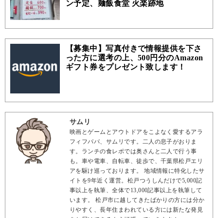
ン予定、麺飯食堂 火楽跡地
【募集中】写真付きで情報提供を下さ
った方に選考の上、500円分のAmazon
ギフト券をプレゼント致します！
サムリ
映画とゲームとアウトドアをこよなく愛するアラ
フィフパパ、サムリです。二人の息子がおりま
す。ランチの食レポでは奥さんと二人で行う事
も。車や電車、自転車、徒歩で、千葉県松戸エリ
アを駆け巡っております。 地域情報に特化したサ
イトを9年近く運営。松戸つうしんだけで5,000記
事以上を執筆、全体で13,000記事以上を執筆して
います。 松戸市に越してきたばかりの方には分か
りやすく、長年住まわれている方には新たな発見