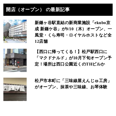
開店（オープン） の最新記事
新鎌ヶ谷駅直結の新商業施設「ekubo京
成 新鎌ケ谷」が9/10（木）オープン、一
風堂・くら寿司・ロイヤルホストなど全
12店舗
【西口に帰ってくる！】松戸駅西口に
「マクドナルド」が10月下旬オープン予
定！場所は西口公園近くのTHビルか
松戸市本町に「三味線屋えんじゅ工房」
がオープン、抹茶や三味線、お琴体験