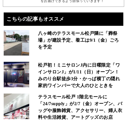
をお届けできるよう頑張っていきます！
こちらの記事もオススメ
八ヶ崎のテラスモール松戸隣に「葬祭
場」が建設予定、着工は9/1（金）ごろ
を予定
松戸初！ミニサロンJ内に日曜限定「ワ
インサロンJ」が1/11（日）オープン！
みのり台駅徒歩3分・かっぱ横丁の隠れ
家的ワインバーで大人のひとときを
テラスモール松戸 1階北モールに
「24/7supply」が2/7（金）オープン、バ
ッグや服飾雑貨、アクセサリー、婦人衣
料や生活雑貨、アートグッズのお店