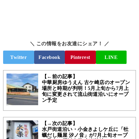
＼ この情報をお友達にシェア！ ／
Twitter
Facebook
Pinterest
LINE
【←前の記事】
中華厨房ゆうえん 古ケ崎店のオープン
場所と時期が判明！5月上旬から7月上
旬に変更されて流山街道沿いにオープ
ン予定
【→次の記事】
水戸街道沿い・小金きよしケ丘に「牡
蠣だし麺屋 汐ノ音」が7月上旬オープ