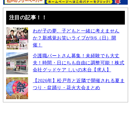
注目の記事！！
わが子の夢、子どもと一緒に考えません
か？新感覚お笑いライブが9/6（日）開
催！
介護職パートさん募集！未経験でも大丈
夫！時間・日にちも自由に調整可能！株式
会社グッドケア しいの木台【求人】
【2026年】松戸市と近隣で開催される夏ま
つり・盆踊り・花火大会まとめ