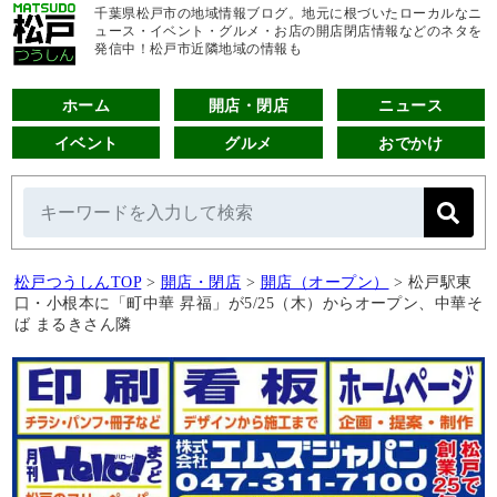
千葉県松戸市の地域情報ブログ。地元に根づいたローカルなニ
ュース・イベント・グルメ・お店の開店閉店情報などのネタを
発信中！松戸市近隣地域の情報も
ホーム
開店・閉店
ニュース
イベント
グルメ
おでかけ
松戸つうしんTOP
>
開店・閉店
>
開店（オープン）
>
松戸駅東
口・小根本に「町中華 昇福」が5/25（木）からオープン、中華そ
ば まるきさん隣