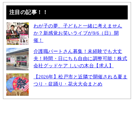
注目の記事！！
わが子の夢、子どもと一緒に考えません
か？新感覚お笑いライブが9/6（日）開
催！
介護職パートさん募集！未経験でも大丈
夫！時間・日にちも自由に調整可能！株式
会社グッドケア しいの木台【求人】
【2026年】松戸市と近隣で開催される夏ま
つり・盆踊り・花火大会まとめ