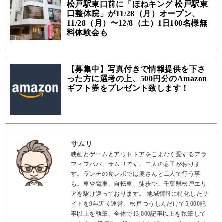
松戸駅東口前に「ほねキング 松戸駅東
口整体院」が11/28（月）オープン、
11/28（月）〜12/8（土）1日100名様無
料体験会も
【募集中】写真付きで情報提供を下さ
った方に選考の上、500円分のAmazon
ギフト券をプレゼント致します！
サムリ
映画とゲームとアウトドアをこよなく愛するアラ
フィフパパ、サムリです。二人の息子がおりま
す。ランチの食レポでは奥さんと二人で行う事
も。車や電車、自転車、徒歩で、千葉県松戸エリ
アを駆け巡っております。 地域情報に特化したサ
イトを9年近く運営。松戸つうしんだけで5,000記
事以上を執筆、全体で13,000記事以上を執筆して