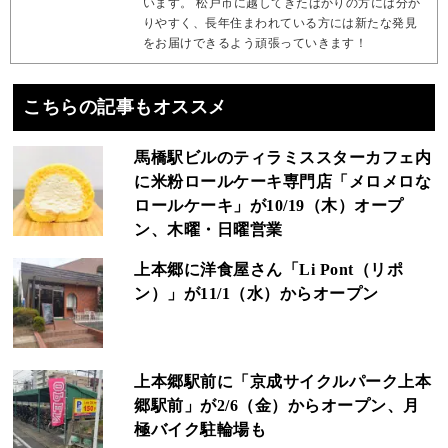
います。 松戸市に越してきたばかりの方には分か
りやすく、長年住まわれている方には新たな発見
をお届けできるよう頑張っていきます！
こちらの記事もオススメ
馬橋駅ビルのティラミススターカフェ内
に米粉ロールケーキ専門店「メロメロな
ロールケーキ」が10/19（木）オープ
ン、木曜・日曜営業
上本郷に洋食屋さん「Li Pont（リポ
ン）」が11/1（水）からオープン
上本郷駅前に「京成サイクルパーク上本
郷駅前」が2/6（金）からオープン、月
極バイク駐輪場も