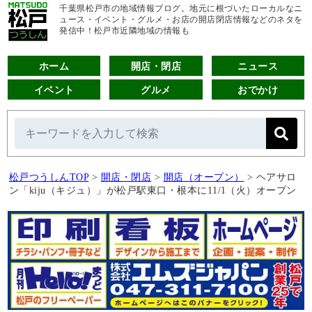
千葉県松戸市の地域情報ブログ。地元に根づいたローカルなニ
ュース・イベント・グルメ・お店の開店閉店情報などのネタを
発信中！松戸市近隣地域の情報も
ホーム
開店・閉店
ニュース
イベント
グルメ
おでかけ
松戸つうしんTOP
>
開店・閉店
>
開店（オープン）
>
ヘアサロ
ン「kiju（キジュ）」が松戸駅東口・根本に11/1（火）オープン