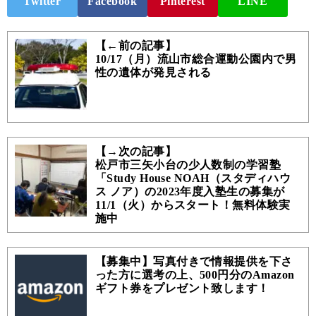
Twitter
Facebook
Pinterest
LINE
【←前の記事】
10/17（月）流山市総合運動公園内で男
性の遺体が発見される
【→次の記事】
松戸市三矢小台の少人数制の学習塾
「Study House NOAH（スタディハウ
ス ノア）の2023年度入塾生の募集が
11/1（火）からスタート！無料体験実
施中
【募集中】写真付きで情報提供を下さ
った方に選考の上、500円分のAmazon
ギフト券をプレゼント致します！