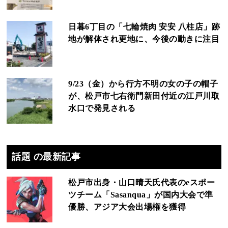
日暮6丁目の「七輪焼肉 安安 八柱店」跡
地が解体され更地に、今後の動きに注目
9/23（金）から行方不明の女の子の帽子
が、松戸市七右衛門新田付近の江戸川取
水口で発見される
話題 の最新記事
松戸市出身・山口晴天氏代表のeスポー
ツチーム「Sasanqua」が国内大会で準
優勝、アジア大会出場権を獲得