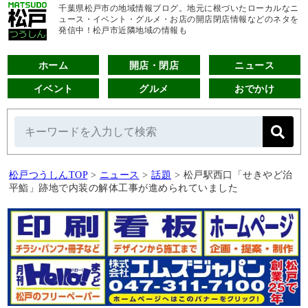
千葉県松戸市の地域情報ブログ。地元に根づいたローカルなニ
ュース・イベント・グルメ・お店の開店閉店情報などのネタを
発信中！松戸市近隣地域の情報も
ホーム
開店・閉店
ニュース
イベント
グルメ
おでかけ
松戸つうしんTOP
>
ニュース
>
話題
>
松戸駅西口「せきやど治
平鮨」跡地で内装の解体工事が進められていました