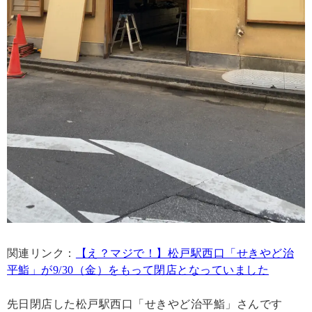
関連リンク：
【え？マジで！】松戸駅西口「せきやど治
平鮨」が9/30（金）をもって閉店となっていました
先日閉店した松戸駅西口「せきやど治平鮨」さんです