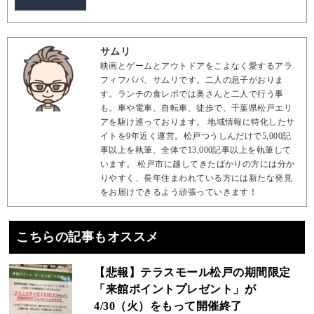
サムリ
映画とゲームとアウトドアをこよなく愛するアラ
フィフパパ、サムリです。二人の息子がおりま
す。ランチの食レポでは奥さんと二人で行う事
も。車や電車、自転車、徒歩で、千葉県松戸エリ
アを駆け巡っております。 地域情報に特化したサ
イトを9年近く運営。松戸つうしんだけで5,000記
事以上を執筆、全体で13,000記事以上を執筆して
います。 松戸市に越してきたばかりの方には分か
りやすく、長年住まわれている方には新たな発見
をお届けできるよう頑張っていきます！
こちらの記事もオススメ
【悲報】テラスモール松戸の期間限定
「来館ポイントプレゼント」が
4/30（火）をもって開催終了