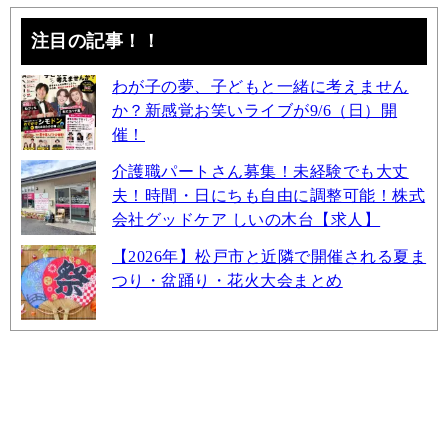
注目の記事！！
わが子の夢、子どもと一緒に考えません
か？新感覚お笑いライブが9/6（日）開
催！
介護職パートさん募集！未経験でも大丈
夫！時間・日にちも自由に調整可能！株式
会社グッドケア しいの木台【求人】
【2026年】松戸市と近隣で開催される夏ま
つり・盆踊り・花火大会まとめ