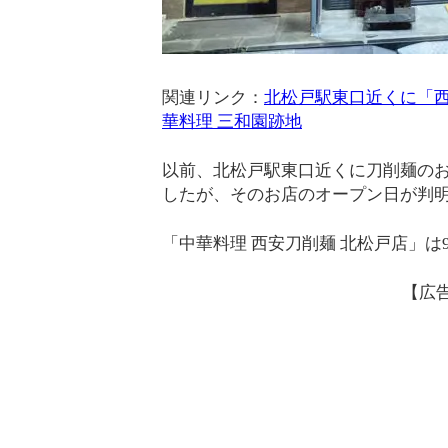
関連リンク：
北松戸駅東口近くに「西
華料理 三和園跡地
以前、北松戸駅東口近くに刀削麺の
したが、そのお店のオープン日が判
「中華料理 西安刀削麺 北松戸店」は
【広