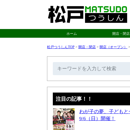
ホーム
開店・閉店
松戸つうしんTOP
>
開店・閉店
>
開店（オープン）
注目の記事！！
わが子の夢、子どもと
9/6（日）開催！