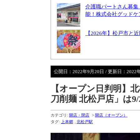
介護職パートさん募集
能！株式会社グッドケ
【2026年】松戸市
公開日：
2022年9月20日
/ 更新日：
2022
【オープン日判明】北
刀削麺 北松戸店」は9
カテゴリ:
開店・閉店
>
開店（オープン）
タグ:
上本郷
,
北松戸駅