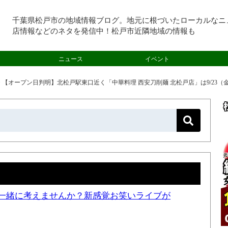
千葉県松戸市の地域情報ブログ。地元に根づいたローカルなニ
店情報などのネタを発信中！松戸市近隣地域の情報も
ニュース
イベント
>
【オープン日判明】北松戸駅東口近く「中華料理 西安刀削麺 北松戸店」は9/23（
一緒に考えませんか？新感覚お笑いライブが