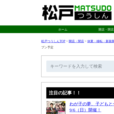
ホーム
開店・閉店
松戸つうしんTOP
>
開店・閉店
>
休業・移転・新装
プン予定
注目の記事！！
わが子の夢、子どもと
9/6（日）開催！