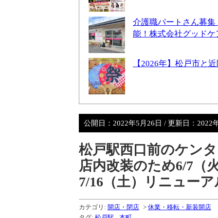
介護職パートさん募集
能！株式会社グッドケ
【2026年】松戸市
公開日：
2022年5月26日
/ 更新日：
2022
松戸駅西口前のケンタ
店内改装のため6/7（
7/16（土）リニュー
カテゴリ:
開店・閉店
>
休業・移転・新装開店
タグ:
松戸駅
,
本町