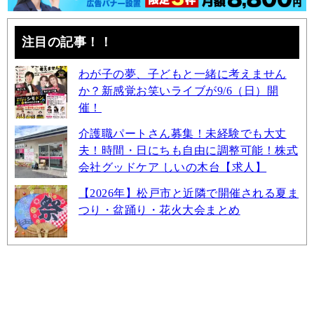
注目の記事！！
わが子の夢、子どもと一緒に考えません
か？新感覚お笑いライブが9/6（日）開
催！
介護職パートさん募集！未経験でも大丈
夫！時間・日にちも自由に調整可能！株式
会社グッドケア しいの木台【求人】
【2026年】松戸市と近隣で開催される夏ま
つり・盆踊り・花火大会まとめ