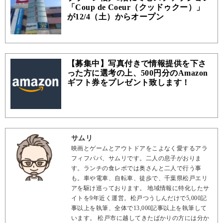
「Coup de Coeur（クッドゥクー）」
が12/4（土）からオープン
【募集中】写真付きで情報提供を下さ
った方に選考の上、500円分のAmazon
ギフト券をプレゼント致します！
サムリ
映画とゲームとアウトドアをこよなく愛するアラ
フィフパパ、サムリです。二人の息子がおりま
す。ランチの食レポでは奥さんと二人で行う事
も。車や電車、自転車、徒歩で、千葉県松戸エリ
アを駆け巡っております。 地域情報に特化したサ
イトを9年近く運営。松戸つうしんだけで5,000記
事以上を執筆、全体で13,000記事以上を執筆して
います。 松戸市に越してきたばかりの方には分か