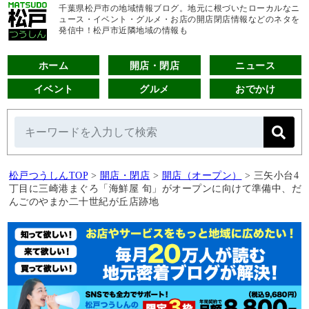
千葉県松戸市の地域情報ブログ。地元に根づいたローカルなニ
ュース・イベント・グルメ・お店の開店閉店情報などのネタを
発信中！松戸市近隣地域の情報も
ホーム
開店・閉店
ニュース
イベント
グルメ
おでかけ
松戸つうしんTOP
>
開店・閉店
>
開店（オープン）
>
三矢小台4
丁目に三崎港まぐろ「海鮮屋 旬」がオープンに向けて準備中、だ
んごのやまか二十世紀が丘店跡地