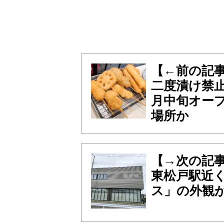
【←前の記
二度漬け禁止
月中旬オー
場所か
【→次の記
東松戸駅近
ス」の外観