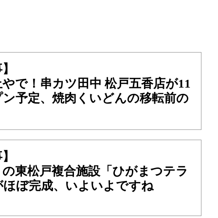
事】
やで！串カツ田中 松戸五香店が11
プン予定、焼肉くいどんの移転前の
事】
くの東松戸複合施設「ひがまつテラ
がほぼ完成、いよいよですね