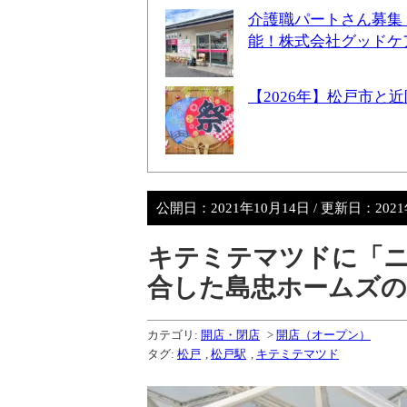
介護職パートさん募集
能！株式会社グッドケ
【2026年】松戸市
公開日：
2021年10月14日
/ 更新日：
202
キテミテマツドに「
合した島忠ホームズの
カテゴリ:
開店・閉店
>
開店（オープン）
タグ:
松戸
,
松戸駅
,
キテミテマツド