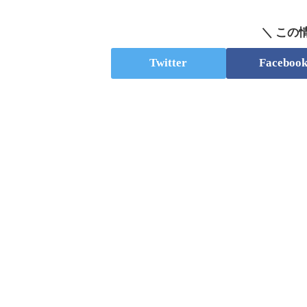
＼ この
Twitter
Faceboo