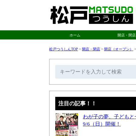
ホーム
開店・閉店
松戸つうしんTOP
>
開店・閉店
>
開店（オープン）
注目の記事！！
わが子の夢、子どもと
9/6（日）開催！