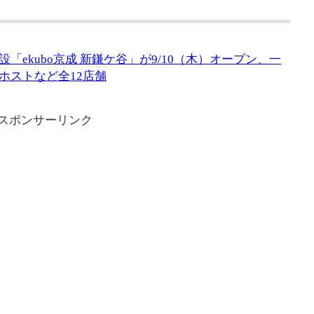
「ekubo京成 新鎌ケ谷」が9/10（木）オープン、一
ホストなど全12店舗
スポンサーリンク