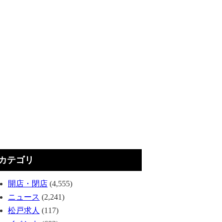
カテゴリ
開店・閉店
(4,555)
ニュース
(2,241)
松戸求人
(117)