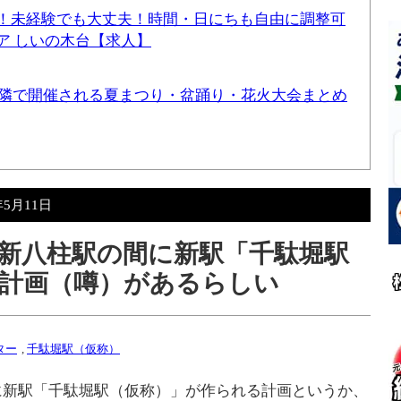
！未経験でも大丈夫！時間・日にちも自由に調整可
ア しいの木台【求人】
と近隣で開催される夏まつり・盆踊り・花火大会まとめ
年5月11日
新八柱駅の間に新駅「千駄堀駅
計画（噂）があるらしい
ター
,
千駄堀駅（仮称）
に新駅「千駄堀駅（仮称）」が作られる計画というか、