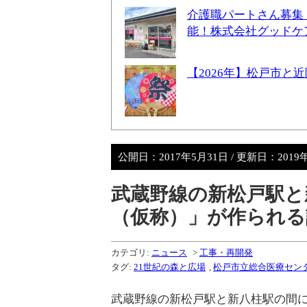
介護職パートさん募集
能！株式会社グッドケ
【2026年】松戸市
公開日：
2017年5月31日
/ 更新日：
2019
武蔵野線の新松戸駅と
（仮称）」が作られる
カテゴリ:
ニュース
>
工事・再開発
タグ:
21世紀の森と広場
,
松戸市立総合医療セン
武蔵野線の新松戸駅と新八柱駅の間