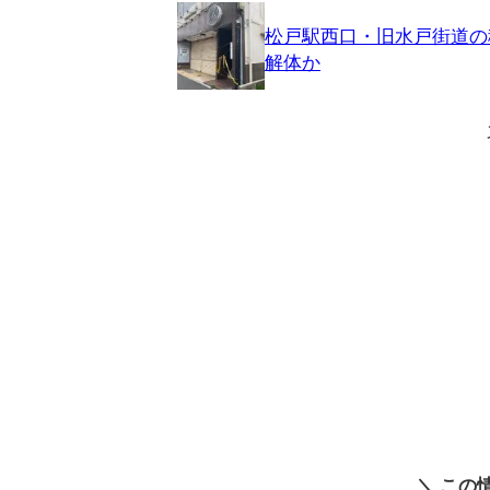
松戸駅西口・旧水戸街道の
解体か
＼ この